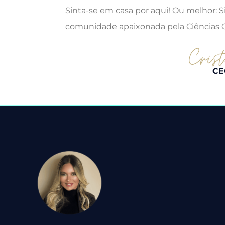
Sinta-se em casa por aqui! Ou melhor: 
comunidade apaixonada pela Ciências C
CE