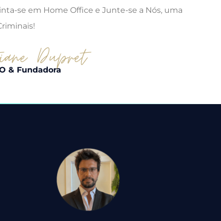
Sinta-se em Home Office e Junte-se a Nós, uma
riminais!
O & Fundadora