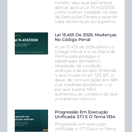
correto. Veja qual percentual
aplicar após a Lei 15.402/2026,
como instruir o pedido na Vara
de Execuções Penais e quando
cabe reclamação ao Supremo.
Lei 15.455 De 2026: Mudanças
No Código Penal
A Lei 15.455 de 2026 alterou o
Código Penal e a Lei Maria da
Penha para proteger o
trabalhador doméstico
resgatado de condição
análoga à de escravo. Entenda
o que muda no art. 129, §9º, o
dever de comunicação em 48h
e as medidas protetivas — e
por que a pena NÃO
aumentou, ao contrário do que
a imprensa noticiou.
Progressão Em Execução
Unificada: STJ E O Tema 1354
Progressão em execução
unificada: o STJ fixou no Tema