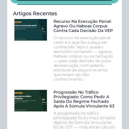
Artigos Recentes
Recurso Na Execução Penal:
Agravo Ou Habeas Corpus
Contra Cada Decisão Da VEP
O recurso na execução penal
certo é o que faz a peça ser
conhecida. Veja o quadro
decisório completo — agravo,
habeas corpus ou reclamação
— para cada decisão do juízo
da execução, com prazos,
estrutura da peça e os erros
que levam ao não
conhecimento.
Progressão No Tráfico
Privilegiado: Como Pedir A
Saída Do Regime Fechado
Após A Súmula Vinculante 63
A progressão no tráfico
privilegiado ficou mais simples
depois da Súmula Vinculante
63 do STF — mas exige cálculo