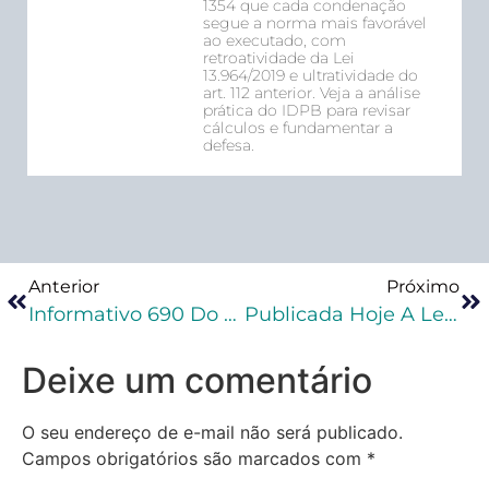
1354 que cada condenação
segue a norma mais favorável
ao executado, com
retroatividade da Lei
13.964/2019 e ultratividade do
art. 112 anterior. Veja a análise
prática do IDPB para revisar
cálculos e fundamentar a
defesa.
Anterior
Próximo
Informativo 690 Do STJ – Salvo-Conduto Para O Cultivo Da Cannabis
Publicada Hoje A Lei Nº 14.132/21 Que Prevê O Crime De Perseguição: Stalking
Deixe um comentário
O seu endereço de e-mail não será publicado.
Campos obrigatórios são marcados com
*