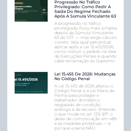
Progressão No Tráfico
Privilegiado: Como Pedir A
Saída Do Regime Fechado
Após A Súmula Vinculante 63
A progressão no tráfico
privilegiado ficou mais simples
depois da Súmula Vinculante
63 do STF — mas exige cálculo
correto. Veja qual percentual
aplicar após a Lei 15.402/2026,
como instruir o pedido na Vara
de Execuções Penais e quando
cabe reclamação ao Supremo.
Lei 15.455 De 2026: Mudanças
No Código Penal
A Lei 15.455 de 2026 alterou o
Código Penal e a Lei Maria da
Penha para proteger o
trabalhador doméstico
resgatado de condição
análoga à de escravo. Entenda
o que muda no art. 129, §9º, o
dever de comunicação em 48h
e as medidas protetivas — e
por que a pena NÃO