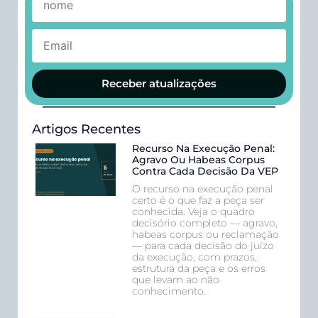
Receber atualizações
Artigos Recentes
Recurso Na Execução Penal:
Agravo Ou Habeas Corpus
Contra Cada Decisão Da VEP
O recurso na execução penal
certo é o que faz a peça ser
conhecida. Veja o quadro
decisório completo — agravo,
habeas corpus ou reclamação
— para cada decisão do juízo
da execução, com prazos,
estrutura da peça e os erros
que levam ao não
conhecimento.