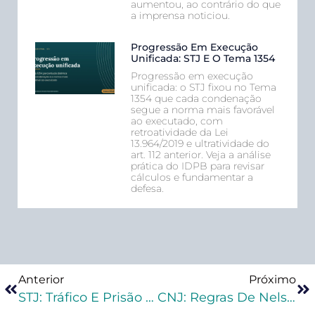
aumentou, ao contrário do que
a imprensa noticiou.
Progressão Em Execução
Unificada: STJ E O Tema 1354
Progressão em execução
unificada: o STJ fixou no Tema
1354 que cada condenação
segue a norma mais favorável
ao executado, com
retroatividade da Lei
13.964/2019 e ultratividade do
art. 112 anterior. Veja a análise
prática do IDPB para revisar
cálculos e fundamentar a
defesa.
Anterior
Próximo
STJ: Tráfico E Prisão Em Flagrante
CNJ: Regras De Nelson Mandela Para Tratamento De Pessoas Presas São Tema De Curso On-Line