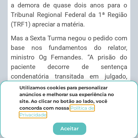
a demora de quase dois anos para o
Tribunal Regional Federal da 1ª Região
(TRF1) apreciar a matéria.
Mas a Sexta Turma negou o pedido com
base nos fundamentos do relator,
ministro Og Fernandes. “A prisão do
paciente decorre de sentença
condenatória transitada em julgado,
sendo certo que a ação revisional não
Utilizamos cookies para personalizar
anúncios e melhorar sua experiência no
possui efeito suspensivo capaz de
site. Ao clicar no botão ao lado, você
impedir a execução do julgado”,
concorda com nossa
Política de
ressaltou o magistrado.
Privacidade
.​
Fonte: STJ
Aceitar