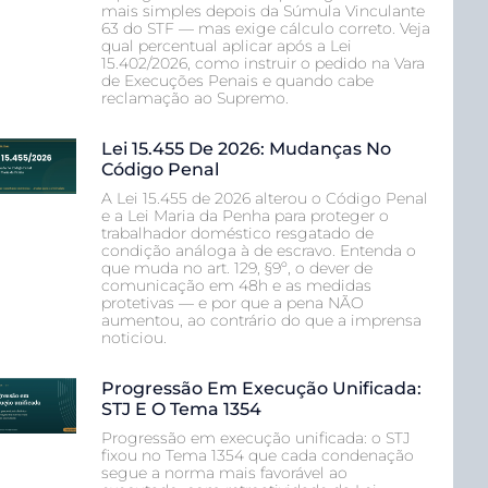
mais simples depois da Súmula Vinculante
63 do STF — mas exige cálculo correto. Veja
qual percentual aplicar após a Lei
15.402/2026, como instruir o pedido na Vara
de Execuções Penais e quando cabe
reclamação ao Supremo.
Lei 15.455 De 2026: Mudanças No
Código Penal
A Lei 15.455 de 2026 alterou o Código Penal
e a Lei Maria da Penha para proteger o
trabalhador doméstico resgatado de
condição análoga à de escravo. Entenda o
que muda no art. 129, §9º, o dever de
comunicação em 48h e as medidas
protetivas — e por que a pena NÃO
aumentou, ao contrário do que a imprensa
noticiou.
Progressão Em Execução Unificada:
STJ E O Tema 1354
Progressão em execução unificada: o STJ
fixou no Tema 1354 que cada condenação
segue a norma mais favorável ao