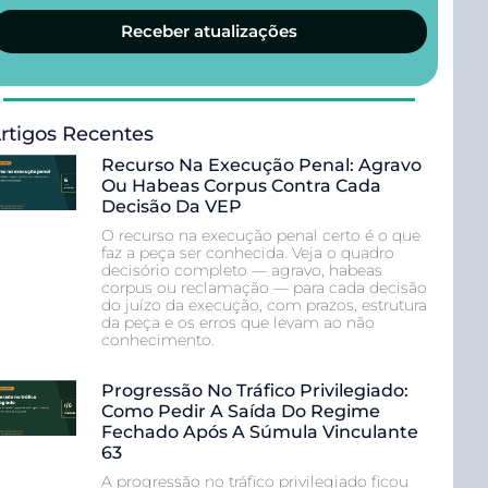
Receber atualizações
rtigos Recentes
Recurso Na Execução Penal: Agravo
Ou Habeas Corpus Contra Cada
Decisão Da VEP
O recurso na execução penal certo é o que
faz a peça ser conhecida. Veja o quadro
decisório completo — agravo, habeas
corpus ou reclamação — para cada decisão
do juízo da execução, com prazos, estrutura
da peça e os erros que levam ao não
conhecimento.
Progressão No Tráfico Privilegiado:
Como Pedir A Saída Do Regime
Fechado Após A Súmula Vinculante
63
A progressão no tráfico privilegiado ficou