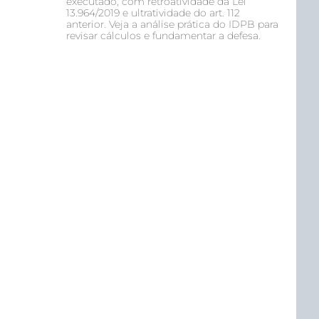
executado, com retroatividade da Lei
13.964/2019 e ultratividade do art. 112
anterior. Veja a análise prática do IDPB para
revisar cálculos e fundamentar a defesa.