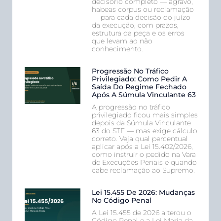
decisório completo — agravo,
habeas corpus ou reclamação
— para cada decisão do juízo
da execução, com prazos,
estrutura da peça e os erros
que levam ao não
conhecimento.
Progressão No Tráfico
Privilegiado: Como Pedir A
Saída Do Regime Fechado
Após A Súmula Vinculante 63
A progressão no tráfico
privilegiado ficou mais simples
depois da Súmula Vinculante
63 do STF — mas exige cálculo
correto. Veja qual percentual
aplicar após a Lei 15.402/2026,
como instruir o pedido na Vara
de Execuções Penais e quando
cabe reclamação ao Supremo.
Lei 15.455 De 2026: Mudanças
No Código Penal
A Lei 15.455 de 2026 alterou o
Código Penal e a Lei Maria da