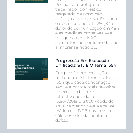
Penha para proteger o
trabalhador doméstico
resgatado de condição
análoga à de escravo. Entenda
o que muda no art. 129, §9º, o
dever de comunicação em 48h
e as medidas protetivas — e
por que a pena NÃO
aumentou, ao contrário do que
a imprensa noticiou.
Progressão Em Execução
Unificada: STJ E O Tema 1354
Progressão em execução
unificada: o STJ fixou no Tema
1354 que cada condenação
segue a norma mais favorável
ao executado, com
retroatividade da Lei
13.964/2019 e ultratividade do
art. 112 anterior. Veja a análise
prática do IDPB para revisar
cálculos e fundamentar a
defesa.