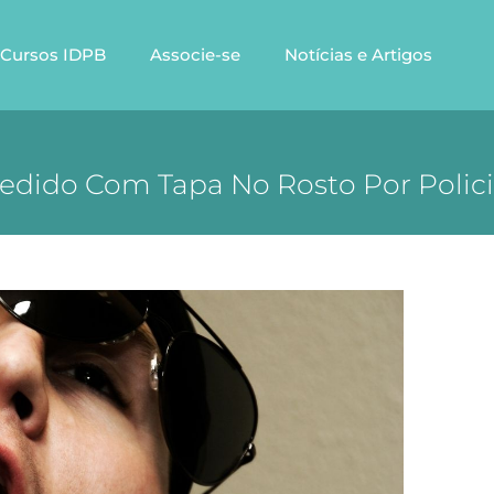
Cursos IDPB
Associe-se
Notícias e Artigos
dido Com Tapa No Rosto Por Polic