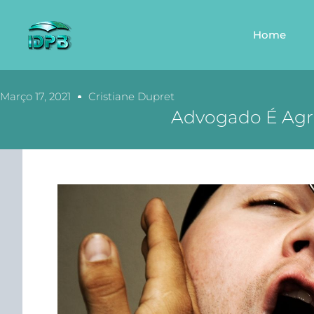
Home
Março 17, 2021
Cristiane Dupret
Advogado É Agre