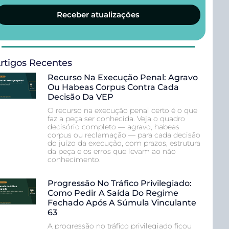
Receber atualizações
rtigos Recentes
Recurso Na Execução Penal: Agravo
Ou Habeas Corpus Contra Cada
Decisão Da VEP
O recurso na execução penal certo é o que
faz a peça ser conhecida. Veja o quadro
decisório completo — agravo, habeas
corpus ou reclamação — para cada decisão
do juízo da execução, com prazos, estrutura
da peça e os erros que levam ao não
conhecimento.
Progressão No Tráfico Privilegiado:
Como Pedir A Saída Do Regime
Fechado Após A Súmula Vinculante
63
A progressão no tráfico privilegiado ficou