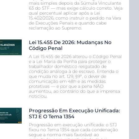
mais simples depois da Súmula Vinculante
63 do STF — mas exige cálculo correto. Veja
qual percentual aplicar após a Lei
15.402/2026, como instruir o pedido na Vara
de Execuções Penais e quando cabe
reclamação ao Supremo.
Lei 15.455 De 2026: Mudanças No
Código Penal
A Lei 15.455 de 2026 alterou o Código Penal
e a Lei Maria da Penha para proteger o
trabalhador doméstico resgatado de
condição análoga à de escravo. Entenda o
que muda no art. 129, §9º, o dever de
comunicação em 48h e as medidas
protetivas — e por que a pena NÃO
aumentou, ao contrário do que a imprensa
noticiou.
Progressão Em Execução Unificada:
STJ E O Tema 1354
Progressão em execução unificada: o STJ
fixou no Tema 1354 que cada condenação
segue a norma mais favorável ao