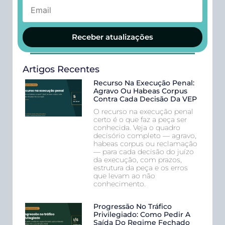
Receber atualizações
Artigos Recentes
Recurso Na Execução Penal:
Agravo Ou Habeas Corpus
Contra Cada Decisão Da VEP
O recurso na execução penal
certo é o que faz a peça ser
conhecida. Veja o quadro
decisório completo — agravo,
habeas corpus ou reclamação
— para cada decisão do juízo
da execução, com prazos,
estrutura da peça e os erros
que levam ao não
conhecimento.
Progressão No Tráfico
Privilegiado: Como Pedir A
Saída Do Regime Fechado