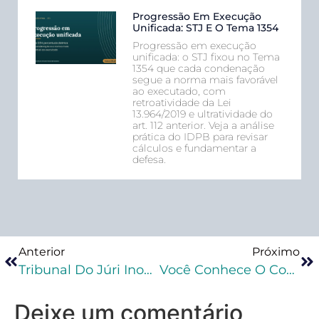
Progressão Em Execução
Unificada: STJ E O Tema 1354
Progressão em execução
unificada: o STJ fixou no Tema
1354 que cada condenação
segue a norma mais favorável
ao executado, com
retroatividade da Lei
13.964/2019 e ultratividade do
art. 112 anterior. Veja a análise
prática do IDPB para revisar
cálculos e fundamentar a
defesa.
Anterior
Próximo
Tribunal Do Júri Inova Para Seguir Julgando Crimes Dolosos Contra A Vida Em Meio À Pandemia
Você Conhece O Conceito “double Jeopardy Clause” E Como É Aplicado No STJ?
Deixe um comentário