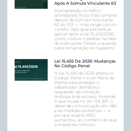
Após A Súmula Vinculante 63
A progressão no tráfico
privilegiado ficou mais simples
depois da Súmula Vinculante
63 do STF — mas exige cálculo
correto. Veja qual percentual
aplicar após a Lei 15.402/2026,
como instruir o pedido na Vara
de Execuções Penais e quando
cabe reclamação ao Supremo.
Lei 15.455 De 2026: Mudanças
No Código Penal
A Lei 15.455 de 2026 alterou o
Código Penal e a Lei Maria da
Penha para proteger o
trabalhador doméstico
resgatado de condição
análoga à de escravo. Entenda
o que muda no art. 129, §9º, o
dever de comunicação em 48h
e as medidas protetivas — e
por que a pena NÃO
aumentou, ao contrário do que
a imprensa noticiou.