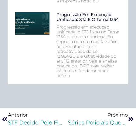
a imprensa noticiou.
Progressão Em Execução
Unificada: STJ E O Tema 1354
Progressão em execução
unificada: o STJ fixou no Tema
1354 que cada condenação
segue a norma mais favorável
ao executado, com
retroatividade da Lei
13.964/2019 e ultratividade do
art. 112 anterior. Veja a análise
prática do IDPB para revisar
cálculos e fundamentar a
defesa.
Anterior
Próximo
STF Decide Pelo Fim Da Prisão Especial Para Nível Superior
Séries Policiais Que Todo Advogado Criminalista Deveria Assistir