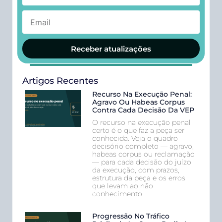
Receber atualizações
Artigos Recentes
Recurso Na Execução Penal:
Agravo Ou Habeas Corpus
Contra Cada Decisão Da VEP
O recurso na execução penal
certo é o que faz a peça ser
conhecida. Veja o quadro
decisório completo — agravo,
habeas corpus ou reclamação
— para cada decisão do juízo
da execução, com prazos,
estrutura da peça e os erros
que levam ao não
conhecimento.
Progressão No Tráfico