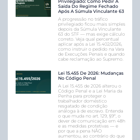
Privilegiado: Como Pedir A
Saída Do Regime Fechado
Após A Súmula Vinculante 63
A progressão no tráfico
privilegiado ficou mais simples
depois da Súmula Vinculante
63 do STF — mas exige cálculo
correto. Veja qual percentual
aplicar após a Lei 15.402/2026,
como instruir o pedido na Vara
de Execuções Penais e quando
cabe reclamação ao Supremo.
Lei 15.455 De 2026: Mudanças
No Código Penal
A Lei 15.455 de 2026 alterou o
Código Penal e a Lei Maria da
Penha para proteger o
trabalhador doméstico
resgatado de condição
análoga à de escravo. Entenda
o que muda no art. 129, §9º, o
dever de comunicação em 48h
e as medidas protetivas — e
por que a pena NÃO
aumentou, ao contrário do que