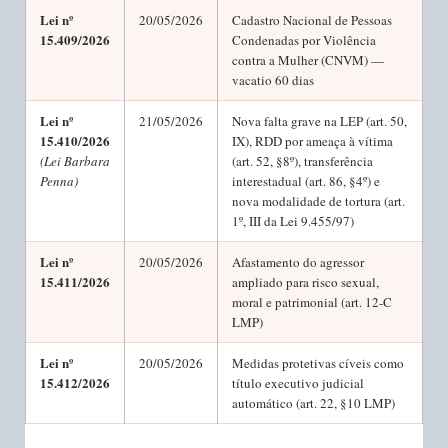
Lei nº
20/05/2026
Cadastro Nacional de Pessoas
15.409/2026
Condenadas por Violência
contra a Mulher (CNVM) —
vacatio 60 dias
Lei nº
21/05/2026
Nova falta grave na LEP (art. 50,
15.410/2026
IX), RDD por ameaça à vítima
(Lei Barbara
(art. 52, §8º), transferência
Penna)
interestadual (art. 86, §4º) e
nova modalidade de tortura (art.
1º, III da Lei 9.455/97)
Lei nº
20/05/2026
Afastamento do agressor
15.411/2026
ampliado para risco sexual,
moral e patrimonial (art. 12-C
LMP)
Lei nº
20/05/2026
Medidas protetivas cíveis como
15.412/2026
título executivo judicial
automático (art. 22, §10 LMP)