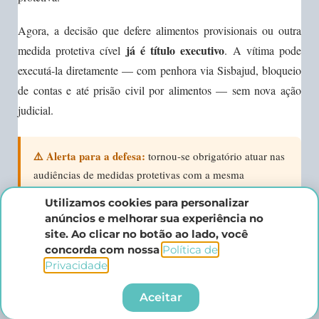
Agora, a decisão que defere alimentos provisionais ou outra
já é título executivo
medida protetiva cível
. A vítima pode
executá-la diretamente — com penhora via Sisbajud, bloqueio
de contas e até prisão civil por alimentos — sem nova ação
judicial.
⚠️ Alerta para a defesa:
tornou-se obrigatório atuar nas
audiências de medidas protetivas com a mesma
diligência aplicada a uma audiência cível de mérito.
Utilizamos cookies para personalizar
Aceitar valores “para discutir depois” pode significar
anúncios e melhorar sua experiência no
título executivo formado contra o cliente. Sempre que
site. Ao clicar no botão ao lado, você
possível, atacar a medida protetiva ainda no juízo de
concorda com nossa
Política de
Privacidade
.​
origem (agravo regimental, pedido de revisão,
modulação de valores) — aguardar para discutir na
Aceitar
execução é, agora, tecnicamente inviável.