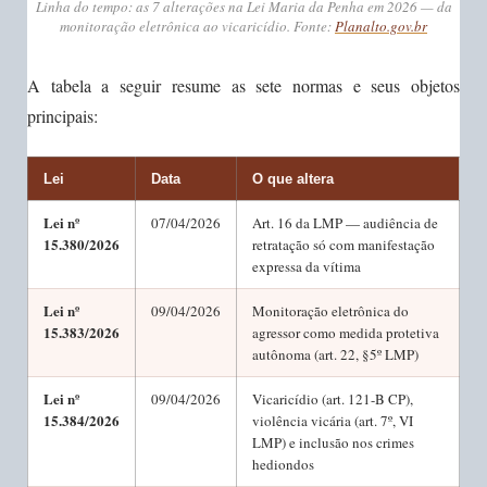
Linha do tempo: as 7 alterações na Lei Maria da Penha em 2026 — da
monitoração eletrônica ao vicaricídio. Fonte:
Planalto.gov.br
A tabela a seguir resume as sete normas e seus objetos
principais:
Lei
Data
O que altera
Lei nº
07/04/2026
Art. 16 da LMP — audiência de
15.380/2026
retratação só com manifestação
expressa da vítima
Lei nº
09/04/2026
Monitoração eletrônica do
15.383/2026
agressor como medida protetiva
autônoma (art. 22, §5º LMP)
Lei nº
09/04/2026
Vicaricídio (art. 121-B CP),
15.384/2026
violência vicária (art. 7º, VI
LMP) e inclusão nos crimes
hediondos