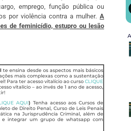
argo, emprego, função pública ou
s por violência contra a mulher.
A
s de feminicídio, estupro ou lesão
A
l
te ensina desde os aspectos mais básicos
uações mais complexas como a sustentação
l! Para ter acesso vitalício ao curso
CLIQUE
esso vitalício – ao invés de 1 ano de acesso,
ir!
LIQUE AQUI
)
Tenha acesso aos Cursos de
eto de Direito Penal, Curso de Leis Penais
rática na Jurisprudência Criminal, além de
ts e integrar um grupo de whatsapp com