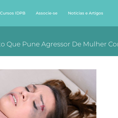
Cursos IDPB
Associe-se
Notícias e Artigos
eto Que Pune Agressor De Mulher C