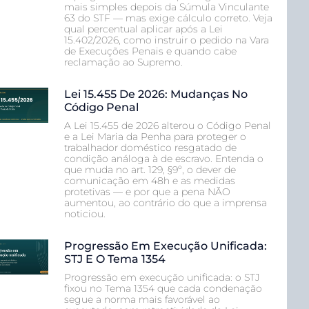
mais simples depois da Súmula Vinculante
63 do STF — mas exige cálculo correto. Veja
qual percentual aplicar após a Lei
15.402/2026, como instruir o pedido na Vara
de Execuções Penais e quando cabe
reclamação ao Supremo.
Lei 15.455 De 2026: Mudanças No
Código Penal
A Lei 15.455 de 2026 alterou o Código Penal
e a Lei Maria da Penha para proteger o
trabalhador doméstico resgatado de
condição análoga à de escravo. Entenda o
que muda no art. 129, §9º, o dever de
comunicação em 48h e as medidas
protetivas — e por que a pena NÃO
aumentou, ao contrário do que a imprensa
noticiou.
Progressão Em Execução Unificada:
STJ E O Tema 1354
Progressão em execução unificada: o STJ
fixou no Tema 1354 que cada condenação
segue a norma mais favorável ao