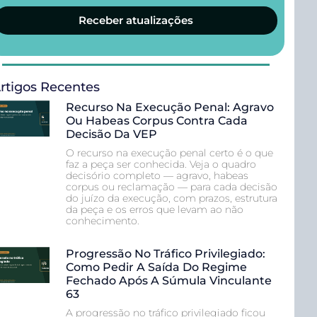
Receber atualizações
rtigos Recentes
Recurso Na Execução Penal: Agravo
Ou Habeas Corpus Contra Cada
Decisão Da VEP
O recurso na execução penal certo é o que
faz a peça ser conhecida. Veja o quadro
decisório completo — agravo, habeas
corpus ou reclamação — para cada decisão
do juízo da execução, com prazos, estrutura
da peça e os erros que levam ao não
conhecimento.
Progressão No Tráfico Privilegiado:
Como Pedir A Saída Do Regime
Fechado Após A Súmula Vinculante
63
A progressão no tráfico privilegiado ficou