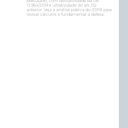
executado, com retroatividade da Lei
13.964/2019 e ultratividade do art. 112
anterior. Veja a análise prática do IDPB para
revisar cálculos e fundamentar a defesa.