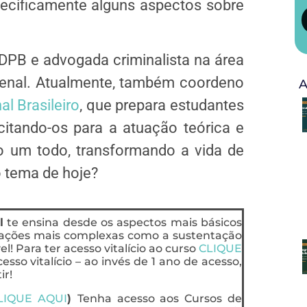
pecificamente alguns aspectos sobre
IDPB e advogada criminalista na área
 Penal. Atualmente, também coordeno
A
al Brasileiro
, que prepara estudantes
itando-os para a atuação teórica e
o um todo, transformando a vida de
o tema de hoje?
l
te ensina desde os aspectos mais básicos
uações mais complexas como a sustentação
l! Para ter acesso vitalício ao curso
CLIQUE
esso vitalício – ao invés de 1 ano de acesso,
ir!
LIQUE AQUI
)
Tenha acesso aos Cursos de