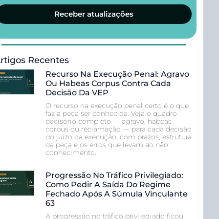
Receber atualizações
rtigos Recentes
Recurso Na Execução Penal: Agravo
Ou Habeas Corpus Contra Cada
Decisão Da VEP
O recurso na execução penal certo é o que
faz a peça ser conhecida. Veja o quadro
decisório completo — agravo, habeas
corpus ou reclamação — para cada decisão
do juízo da execução, com prazos, estrutura
da peça e os erros que levam ao não
conhecimento.
Progressão No Tráfico Privilegiado:
Como Pedir A Saída Do Regime
Fechado Após A Súmula Vinculante
63
A progressão no tráfico privilegiado ficou