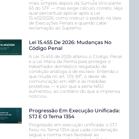
mais simples depois da Súmula Vinculante
63 do STF — mas exige cálculo correto. Veja
qual percentual aplicar após a Lei
15.402/2026, como instruir o pedido na Vara
de Execuções Penais e quando cabe
reclamação ao Supremo.
Lei 15.455 De 2026: Mudanças No
Código Penal
A Lei 15.455 de 2026 alterou o Código Penal
e a Lei Maria da Penha para proteger o
trabalhador doméstico resgatado de
condição análoga à de escravo. Entenda o
que muda no art. 129, §9º, o dever de
comunicação em 48h e as medidas
protetivas — e por que a pena NÃO
aumentou, ao contrário do que a imprensa
noticiou.
Progressão Em Execução Unificada:
STJ E O Tema 1354
Progressão em execução unificada: o STJ
fixou no Tema 1354 que cada condenação
segue a norma mais favorável ao