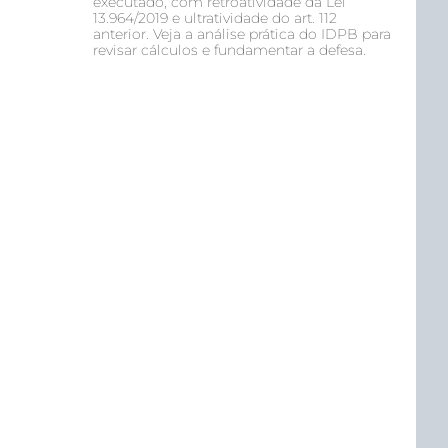
executado, com retroatividade da Lei
13.964/2019 e ultratividade do art. 112
anterior. Veja a análise prática do IDPB para
revisar cálculos e fundamentar a defesa.