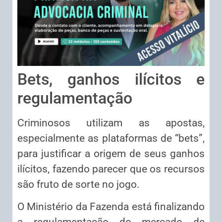
Bets, ganhos ilícitos e
regulamentação
Criminosos utilizam as apostas,
especialmente as plataformas de “bets”,
para justificar a origem de seus ganhos
ilícitos, fazendo parecer que os recursos
são fruto de sorte no jogo.
O Ministério da Fazenda está finalizando