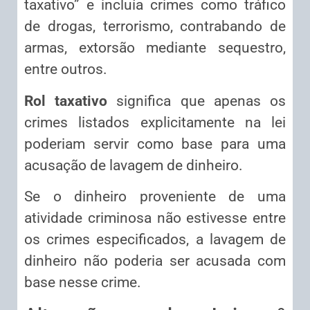
taxativo” e incluía crimes como tráfico
de drogas, terrorismo, contrabando de
armas, extorsão mediante sequestro,
entre outros.
Rol taxativo
significa que apenas os
crimes listados explicitamente na lei
poderiam servir como base para uma
acusação de lavagem de dinheiro.
Se o dinheiro proveniente de uma
atividade criminosa não estivesse entre
os crimes especificados, a lavagem de
dinheiro não poderia ser acusada com
base nesse crime.