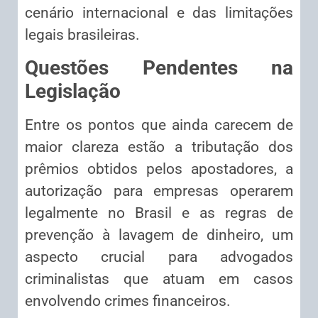
cenário internacional e das limitações
legais brasileiras.
Questões Pendentes na
Legislação
Entre os pontos que ainda carecem de
maior clareza estão a tributação dos
prêmios obtidos pelos apostadores, a
autorização para empresas operarem
legalmente no Brasil e as regras de
prevenção à lavagem de dinheiro, um
aspecto crucial para advogados
criminalistas que atuam em casos
envolvendo crimes financeiros.