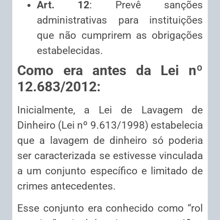
Art. 12
: Prevê sanções
administrativas para instituições
que não cumprirem as obrigações
estabelecidas.
Como era antes da Lei nº
12.683/2012:
Inicialmente, a Lei de Lavagem de
Dinheiro (Lei nº 9.613/1998) estabelecia
que a lavagem de dinheiro só poderia
ser caracterizada se estivesse vinculada
a um conjunto específico e limitado de
crimes antecedentes.
Esse conjunto era conhecido como “rol