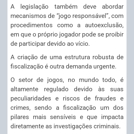
A legislação também deve abordar
mecanismos de “jogo responsável”, com
procedimentos como a autoexclusão,
em que o próprio jogador pode se proibir
de participar devido ao vício.
A criação de uma estrutura robusta de
fiscalização é outra demanda urgente.
O setor de jogos, no mundo todo, é
altamente regulado devido às suas
peculiaridades e riscos de fraudes e
crimes, sendo a fiscalização um dos
pilares mais sensíveis e que impacta
diretamente as investigações criminais.