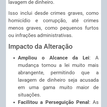
lavagem de dinheiro.
Isso inclui desde crimes graves, como
homicídio e corrupção, até crimes
menos graves, como pequenos furtos
ou infrações administrativas.
Impacto da Alteração
Ampliou o Alcance da Lei
: A
mudança tornou a lei muito mais
abrangente, permitindo que a
lavagem de dinheiro seja acusada
em uma gama muito maior de
situações.
Facilitou a Perseguição Penal
: As