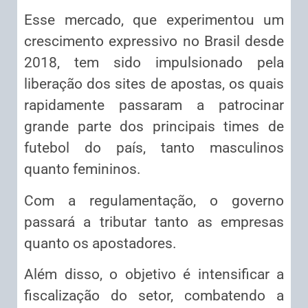
Esse mercado, que experimentou um
crescimento expressivo no Brasil desde
2018, tem sido impulsionado pela
liberação dos sites de apostas, os quais
rapidamente passaram a patrocinar
grande parte dos principais times de
futebol do país, tanto masculinos
quanto femininos.
Com a regulamentação, o governo
passará a tributar tanto as empresas
quanto os apostadores.
Além disso, o objetivo é intensificar a
fiscalização do setor, combatendo a