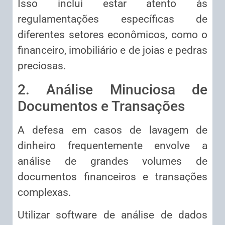
Isso inclui estar atento às
regulamentações específicas de
diferentes setores econômicos, como o
financeiro, imobiliário e de joias e pedras
preciosas.
2. Análise Minuciosa de
Documentos e Transações
A defesa em casos de lavagem de
dinheiro frequentemente envolve a
análise de grandes volumes de
documentos financeiros e transações
complexas.
Utilizar software de análise de dados