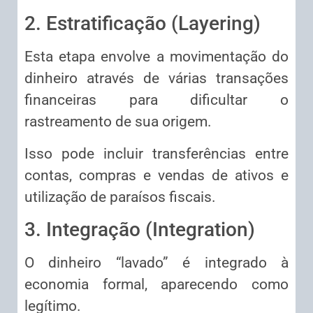
2. Estratificação (Layering)
Esta etapa envolve a movimentação do
dinheiro através de várias transações
financeiras para dificultar o
rastreamento de sua origem.
Isso pode incluir transferências entre
contas, compras e vendas de ativos e
utilização de paraísos fiscais.
3. Integração (Integration)
O dinheiro “lavado” é integrado à
economia formal, aparecendo como
legítimo.