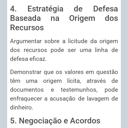
4. Estratégia de Defesa
Baseada na Origem dos
Recursos
Argumentar sobre a licitude da origem
dos recursos pode ser uma linha de
defesa eficaz.
Demonstrar que os valores em questão
têm uma origem lícita, através de
documentos e testemunhos, pode
enfraquecer a acusação de lavagem de
dinheiro.
5. Negociação e Acordos