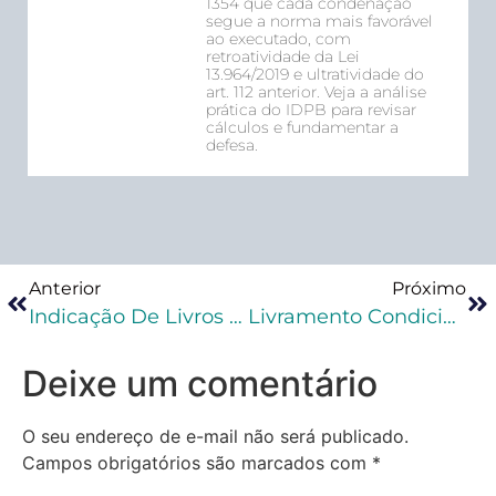
1354 que cada condenação
segue a norma mais favorável
ao executado, com
retroatividade da Lei
13.964/2019 e ultratividade do
art. 112 anterior. Veja a análise
prática do IDPB para revisar
cálculos e fundamentar a
defesa.
Anterior
Próximo
Indicação De Livros Para Advogados Criminalistas
Livramento Condicional Pode Ser Negado Por Histórico Prisional Conturbado?
Deixe um comentário
O seu endereço de e-mail não será publicado.
Campos obrigatórios são marcados com
*