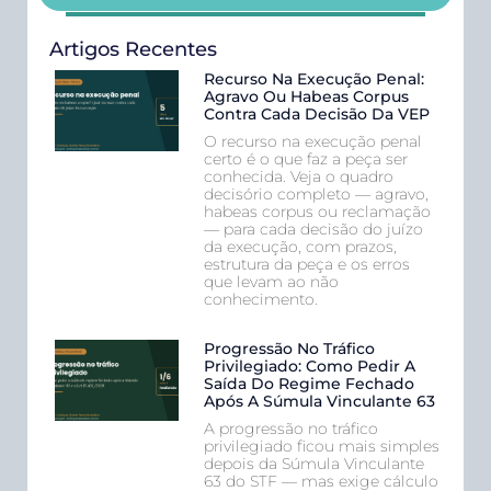
Artigos Recentes
Recurso Na Execução Penal:
Agravo Ou Habeas Corpus
Contra Cada Decisão Da VEP
O recurso na execução penal
certo é o que faz a peça ser
conhecida. Veja o quadro
decisório completo — agravo,
habeas corpus ou reclamação
— para cada decisão do juízo
da execução, com prazos,
estrutura da peça e os erros
que levam ao não
conhecimento.
Progressão No Tráfico
Privilegiado: Como Pedir A
Saída Do Regime Fechado
Após A Súmula Vinculante 63
A progressão no tráfico
privilegiado ficou mais simples
depois da Súmula Vinculante
63 do STF — mas exige cálculo