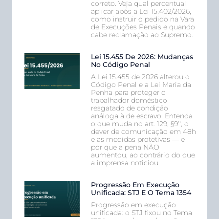
correto. Veja qual percentual
aplicar após a Lei 15.402/2026,
como instruir o pedido na Vara
de Execuções Penais e quando
cabe reclamação ao Supremo.
Lei 15.455 De 2026: Mudanças
No Código Penal
A Lei 15.455 de 2026 alterou o
Código Penal e a Lei Maria da
Penha para proteger o
trabalhador doméstico
resgatado de condição
análoga à de escravo. Entenda
o que muda no art. 129, §9º, o
dever de comunicação em 48h
e as medidas protetivas — e
por que a pena NÃO
aumentou, ao contrário do que
a imprensa noticiou.
Progressão Em Execução
Unificada: STJ E O Tema 1354
Progressão em execução
unificada: o STJ fixou no Tema