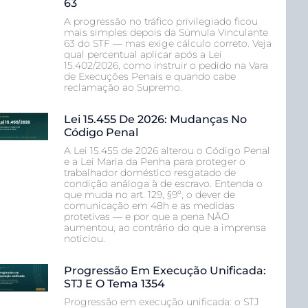
63
A progressão no tráfico privilegiado ficou
mais simples depois da Súmula Vinculante
63 do STF — mas exige cálculo correto. Veja
qual percentual aplicar após a Lei
15.402/2026, como instruir o pedido na Vara
de Execuções Penais e quando cabe
reclamação ao Supremo.
Lei 15.455 De 2026: Mudanças No
Código Penal
A Lei 15.455 de 2026 alterou o Código Penal
e a Lei Maria da Penha para proteger o
trabalhador doméstico resgatado de
condição análoga à de escravo. Entenda o
que muda no art. 129, §9º, o dever de
comunicação em 48h e as medidas
protetivas — e por que a pena NÃO
aumentou, ao contrário do que a imprensa
noticiou.
Progressão Em Execução Unificada:
STJ E O Tema 1354
Progressão em execução unificada: o STJ