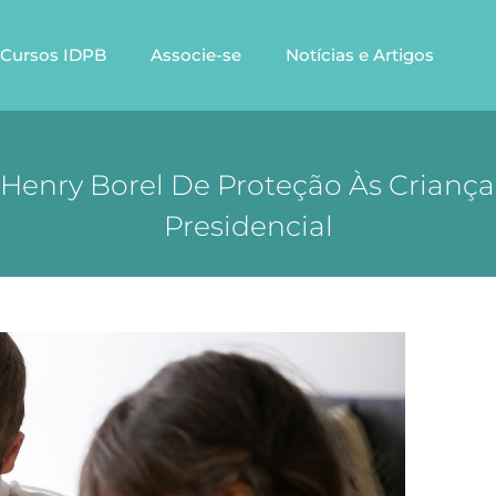
Cursos IDPB
Associe-se
Notícias e Artigos
Henry Borel De Proteção Às Crianç
Presidencial