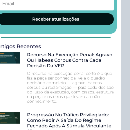
Receber atualizações
rtigos Recentes
Recurso Na Execução Penal: Agravo
Ou Habeas Corpus Contra Cada
Decisão Da VEP
O recurso na execução penal certo é o que
faz a peça ser conhecida. Veja o quadro
decisório completo — agravo, habeas
corpus ou reclamação — para cada decisão
do juízo da execução, com prazos, estrutura
da peça e os erros que levam ao não
conhecimento.
Progressão No Tráfico Privilegiado:
Como Pedir A Saída Do Regime
Fechado Após A Súmula Vinculante