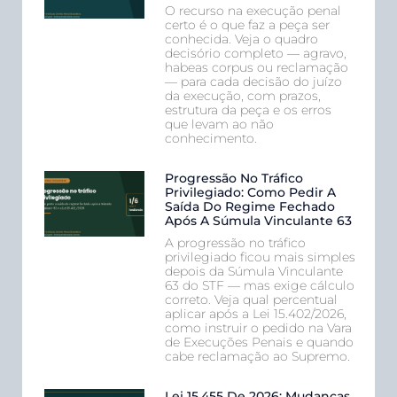
O recurso na execução penal
certo é o que faz a peça ser
conhecida. Veja o quadro
decisório completo — agravo,
habeas corpus ou reclamação
— para cada decisão do juízo
da execução, com prazos,
estrutura da peça e os erros
que levam ao não
conhecimento.
Progressão No Tráfico
Privilegiado: Como Pedir A
Saída Do Regime Fechado
Após A Súmula Vinculante 63
A progressão no tráfico
privilegiado ficou mais simples
depois da Súmula Vinculante
63 do STF — mas exige cálculo
correto. Veja qual percentual
aplicar após a Lei 15.402/2026,
como instruir o pedido na Vara
de Execuções Penais e quando
cabe reclamação ao Supremo.
Lei 15.455 De 2026: Mudanças