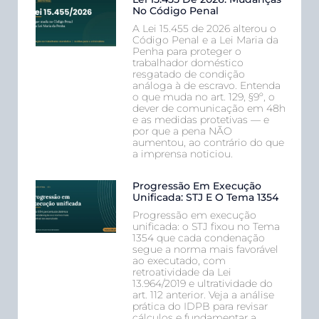
No Código Penal
A Lei 15.455 de 2026 alterou o
Código Penal e a Lei Maria da
Penha para proteger o
trabalhador doméstico
resgatado de condição
análoga à de escravo. Entenda
o que muda no art. 129, §9º, o
dever de comunicação em 48h
e as medidas protetivas — e
por que a pena NÃO
aumentou, ao contrário do que
a imprensa noticiou.
Progressão Em Execução
Unificada: STJ E O Tema 1354
Progressão em execução
unificada: o STJ fixou no Tema
1354 que cada condenação
segue a norma mais favorável
ao executado, com
retroatividade da Lei
13.964/2019 e ultratividade do
art. 112 anterior. Veja a análise
prática do IDPB para revisar
cálculos e fundamentar a