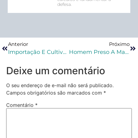
defesa.
Anterior
Próximo
Importação E Cultivo De Cannabis Para Fins Medicinais, Farmacêuticos Ou Industriais: STJ Suspende Ações
Homem Preso A Mais De Seis Anos É Libertado Pelo STJ Por Excesso De Prazo
Deixe um comentário
O seu endereço de e-mail não será publicado.
Campos obrigatórios são marcados com
*
Comentário
*