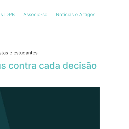
s IDPB
Associe-se
Notícias e Artigos
stas e estudantes
s contra cada decisão