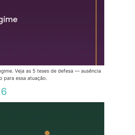
regime. Veja as 5 teses de defesa — ausência
o para essa atuação.
26