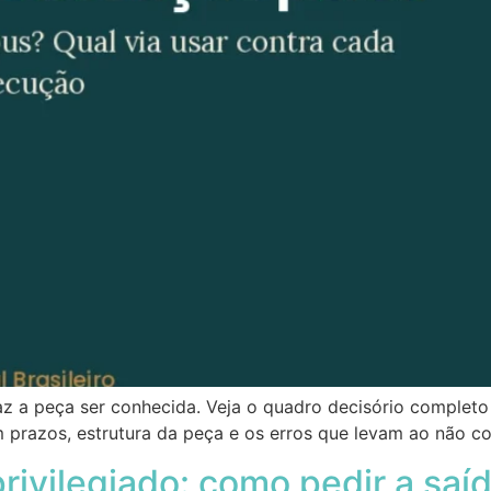
faz a peça ser conhecida. Veja o quadro decisório comple
 prazos, estrutura da peça e os erros que levam ao não c
privilegiado: como pedir a sa