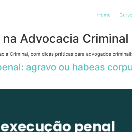
Home
Curso
a na Advocacia Criminal
cia Criminal, com dicas práticas para advogados criminali
enal: agravo ou habeas corpu