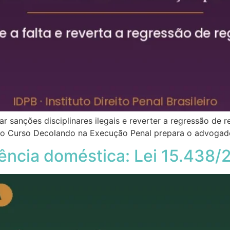
ar sanções disciplinares ilegais e reverter a regressão de 
mo o Curso Decolando na Execução Penal prepara o advogad
ência doméstica: Lei 15.438/