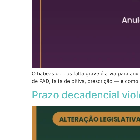
O habeas corpus falta grave é a via para anul
de PAD, falta de oitiva, prescrição — e co
Prazo decadencial viol