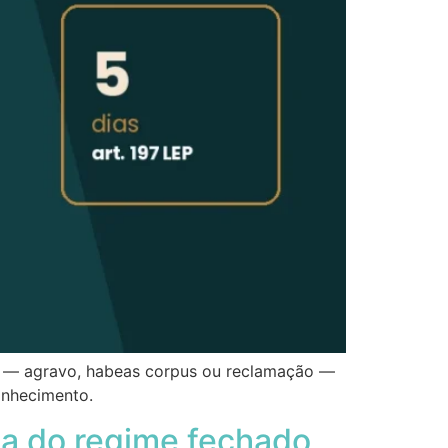
to — agravo, habeas corpus ou reclamação —
onhecimento.
ída do regime fechado