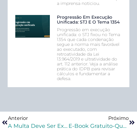
a imprensa noticiou.
Progressão Em Execução
Unificada: STJ E O Tema 1354
Progressão em execução
unificada: o STJ fixou no Tema
1354 que cada condenação
segue a norma mais favorável
ao executado, com
retroatividade da Lei
13.964/2019 e ultratividade do
art. 112 anterior. Veja a análise
prática do IDPB para revisar
cálculos e fundamentar a
defesa.
Anterior
Próximo
A Multa Deve Ser Executada Exclusivamente Pelo Ministério Público?
E-Book Gratuito-Qual A Diferença Da Contagem Dos Prazos Processuais Penais E Prazos Penais?