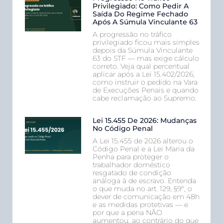
Privilegiado: Como Pedir A
Saída Do Regime Fechado
Após A Súmula Vinculante 63
A progressão no tráfico
privilegiado ficou mais simples
depois da Súmula Vinculante
63 do STF — mas exige cálculo
correto. Veja qual percentual
aplicar após a Lei 15.402/2026,
como instruir o pedido na Vara
de Execuções Penais e quando
cabe reclamação ao Supremo.
Lei 15.455 De 2026: Mudanças
No Código Penal
A Lei 15.455 de 2026 alterou o
Código Penal e a Lei Maria da
Penha para proteger o
trabalhador doméstico
resgatado de condição
análoga à de escravo. Entenda
o que muda no art. 129, §9º, o
dever de comunicação em 48h
e as medidas protetivas — e
por que a pena NÃO
aumentou, ao contrário do que