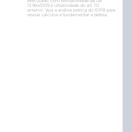
executado, com retroatividade da Lei
13.964/2019 e ultratividade do art. 112
anterior. Veja a análise prática do IDPB para
revisar cálculos e fundamentar a defesa.