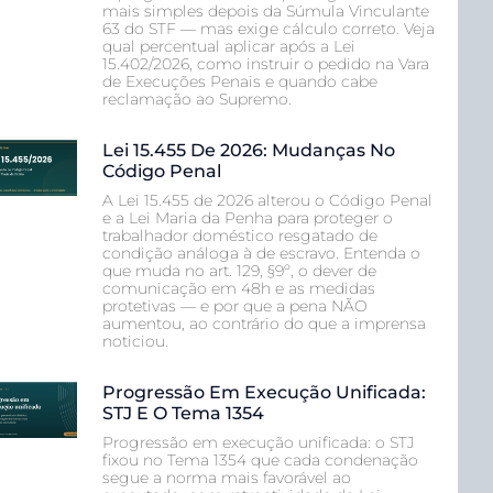
mais simples depois da Súmula Vinculante
63 do STF — mas exige cálculo correto. Veja
qual percentual aplicar após a Lei
15.402/2026, como instruir o pedido na Vara
de Execuções Penais e quando cabe
reclamação ao Supremo.
Lei 15.455 De 2026: Mudanças No
Código Penal
A Lei 15.455 de 2026 alterou o Código Penal
e a Lei Maria da Penha para proteger o
trabalhador doméstico resgatado de
condição análoga à de escravo. Entenda o
que muda no art. 129, §9º, o dever de
comunicação em 48h e as medidas
protetivas — e por que a pena NÃO
aumentou, ao contrário do que a imprensa
noticiou.
Progressão Em Execução Unificada:
STJ E O Tema 1354
Progressão em execução unificada: o STJ
fixou no Tema 1354 que cada condenação
segue a norma mais favorável ao