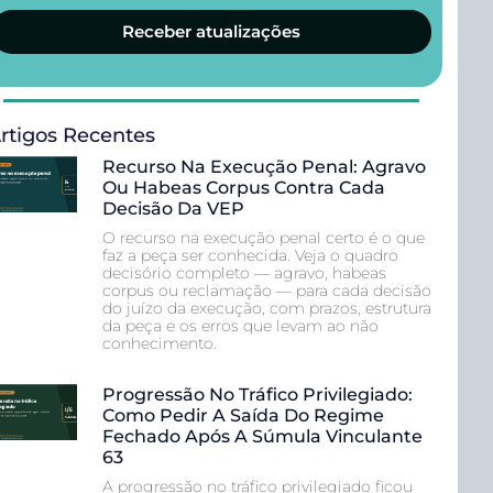
Receber atualizações
rtigos Recentes
Recurso Na Execução Penal: Agravo
Ou Habeas Corpus Contra Cada
Decisão Da VEP
O recurso na execução penal certo é o que
faz a peça ser conhecida. Veja o quadro
decisório completo — agravo, habeas
corpus ou reclamação — para cada decisão
do juízo da execução, com prazos, estrutura
da peça e os erros que levam ao não
conhecimento.
Progressão No Tráfico Privilegiado:
Como Pedir A Saída Do Regime
Fechado Após A Súmula Vinculante
63
A progressão no tráfico privilegiado ficou