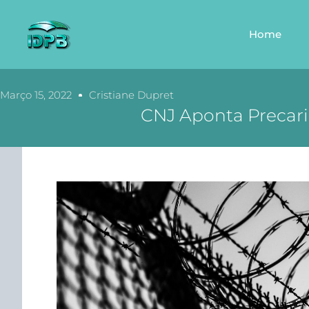
Home
Março 15, 2022
Cristiane Dupret
CNJ Aponta Precar