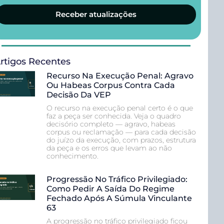
Receber atualizações
rtigos Recentes
Recurso Na Execução Penal: Agravo
Ou Habeas Corpus Contra Cada
Decisão Da VEP
O recurso na execução penal certo é o que
faz a peça ser conhecida. Veja o quadro
decisório completo — agravo, habeas
corpus ou reclamação — para cada decisão
do juízo da execução, com prazos, estrutura
da peça e os erros que levam ao não
conhecimento.
Progressão No Tráfico Privilegiado:
Como Pedir A Saída Do Regime
Fechado Após A Súmula Vinculante
63
A progressão no tráfico privilegiado ficou