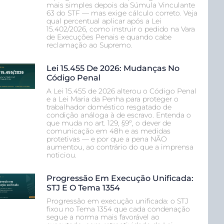
mais simples depois da Súmula Vinculante
63 do STF — mas exige cálculo correto. Veja
qual percentual aplicar após a Lei
15.402/2026, como instruir o pedido na Vara
de Execuções Penais e quando cabe
reclamação ao Supremo.
Lei 15.455 De 2026: Mudanças No
Código Penal
A Lei 15.455 de 2026 alterou o Código Penal
e a Lei Maria da Penha para proteger o
trabalhador doméstico resgatado de
condição análoga à de escravo. Entenda o
que muda no art. 129, §9º, o dever de
comunicação em 48h e as medidas
protetivas — e por que a pena NÃO
aumentou, ao contrário do que a imprensa
noticiou.
Progressão Em Execução Unificada:
STJ E O Tema 1354
Progressão em execução unificada: o STJ
fixou no Tema 1354 que cada condenação
segue a norma mais favorável ao