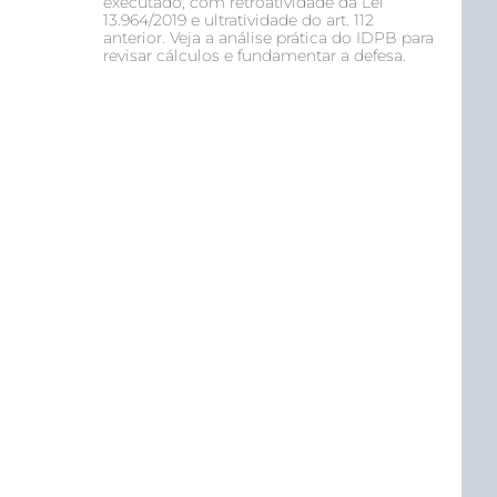
executado, com retroatividade da Lei
13.964/2019 e ultratividade do art. 112
anterior. Veja a análise prática do IDPB para
revisar cálculos e fundamentar a defesa.