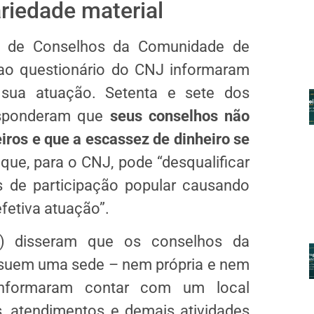
ariedade material
s de Conselhos da Comunidade de
o questionário do CNJ informaram
 sua atuação. Setenta e sete dos
responderam que
seus conselhos não
ros e que a escassez de dinheiro se
que, para o CNJ, pode “desqualificar
s de participação popular causando
efetiva atuação”.
%) disseram que os conselhos da
uem uma sede – nem própria e nem
nformaram contar com um local
s, atendimentos e demais atividades