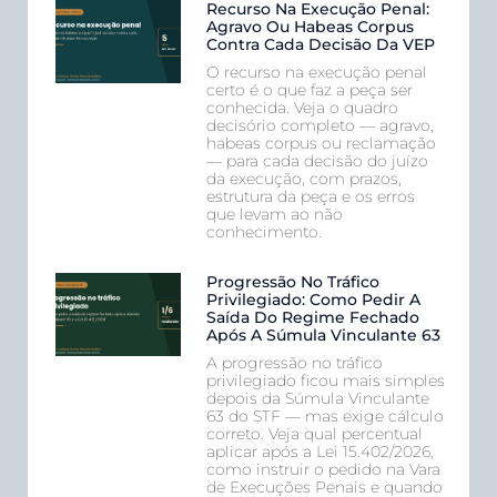
Recurso Na Execução Penal:
Agravo Ou Habeas Corpus
Contra Cada Decisão Da VEP
O recurso na execução penal
certo é o que faz a peça ser
conhecida. Veja o quadro
decisório completo — agravo,
habeas corpus ou reclamação
— para cada decisão do juízo
da execução, com prazos,
estrutura da peça e os erros
que levam ao não
conhecimento.
Progressão No Tráfico
Privilegiado: Como Pedir A
Saída Do Regime Fechado
Após A Súmula Vinculante 63
A progressão no tráfico
privilegiado ficou mais simples
depois da Súmula Vinculante
63 do STF — mas exige cálculo
correto. Veja qual percentual
aplicar após a Lei 15.402/2026,
como instruir o pedido na Vara
de Execuções Penais e quando