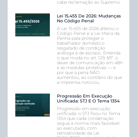
cabe reclamação ao Supremo.
Lei 15.455 De 2026: Mudanças
No Código Penal
A Lei 15.455 de 2026 alterou o
Código Penal e a Lei Maria da
Penha para proteger o
trabalhador doméstico
resgatado de condição
análoga à de escravo. Entenda
o que muda no art. 129, §9º, o
dever de comunicação em 48h
e as medidas protetivas — e
por que a pena NÃO
aumentou, ao contrário do que
a imprensa noticiou.
Progressão Em Execução
Unificada: STJ E O Tema 1354
Progressão em execução
unificada: o STJ fixou no Tema
1354 que cada condenação
segue a norma mais favorável
ao executado, com
retroatividade da Lei