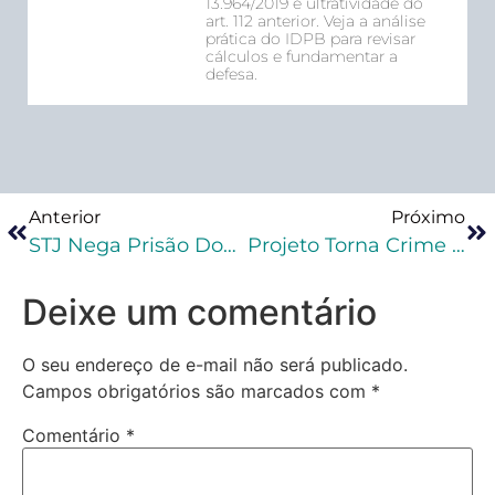
13.964/2019 e ultratividade do
art. 112 anterior. Veja a análise
prática do IDPB para revisar
cálculos e fundamentar a
defesa.
Anterior
Próximo
STJ Nega Prisão Domiciliar A Pai De Filho Com Síndrome De Down
Projeto Torna Crime Submeter Menor À Atividade Artística Que Fira Sua Dignidade Sexual
Deixe um comentário
O seu endereço de e-mail não será publicado.
Campos obrigatórios são marcados com
*
Comentário
*