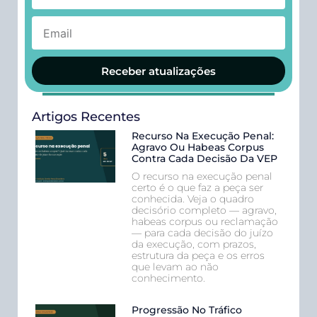
Receber atualizações
Artigos Recentes
Recurso Na Execução Penal:
Agravo Ou Habeas Corpus
Contra Cada Decisão Da VEP
O recurso na execução penal
certo é o que faz a peça ser
conhecida. Veja o quadro
decisório completo — agravo,
habeas corpus ou reclamação
— para cada decisão do juízo
da execução, com prazos,
estrutura da peça e os erros
que levam ao não
conhecimento.
Progressão No Tráfico