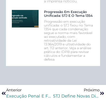
a imprensa noticiou.
Progressão Em Execução
Unificada: STJ E O Tema 1354
Progressão em execução
unificada: o STJ fixou no Tema
1354 que cada condenação
segue a norma mais favorável
ao executado, com
retroatividade da Lei
13.964/2019 e ultratividade do
art. 112 anterior. Veja a análise
prática do IDPB para revisar
cálculos e fundamentar a
defesa.
Anterior
Próximo
Execução Penal E Falta Grave: Relativização Da Súmula 533 Do STJ
STJ Define Novas Diretrizes Sobre A Reincidência Específica Do Art. 44, § 3º, Do Código Penal