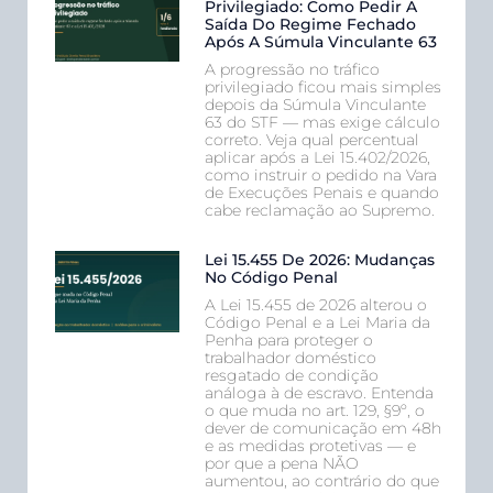
Privilegiado: Como Pedir A
Saída Do Regime Fechado
Após A Súmula Vinculante 63
A progressão no tráfico
privilegiado ficou mais simples
depois da Súmula Vinculante
63 do STF — mas exige cálculo
correto. Veja qual percentual
aplicar após a Lei 15.402/2026,
como instruir o pedido na Vara
de Execuções Penais e quando
cabe reclamação ao Supremo.
Lei 15.455 De 2026: Mudanças
No Código Penal
A Lei 15.455 de 2026 alterou o
Código Penal e a Lei Maria da
Penha para proteger o
trabalhador doméstico
resgatado de condição
análoga à de escravo. Entenda
o que muda no art. 129, §9º, o
dever de comunicação em 48h
e as medidas protetivas — e
por que a pena NÃO
aumentou, ao contrário do que