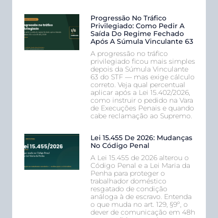
Progressão No Tráfico
Privilegiado: Como Pedir A
Saída Do Regime Fechado
Após A Súmula Vinculante 63
A progressão no tráfico
privilegiado ficou mais simples
depois da Súmula Vinculante
63 do STF — mas exige cálculo
correto. Veja qual percentual
aplicar após a Lei 15.402/2026,
como instruir o pedido na Vara
de Execuções Penais e quando
cabe reclamação ao Supremo.
Lei 15.455 De 2026: Mudanças
No Código Penal
A Lei 15.455 de 2026 alterou o
Código Penal e a Lei Maria da
Penha para proteger o
trabalhador doméstico
resgatado de condição
análoga à de escravo. Entenda
o que muda no art. 129, §9º, o
dever de comunicação em 48h