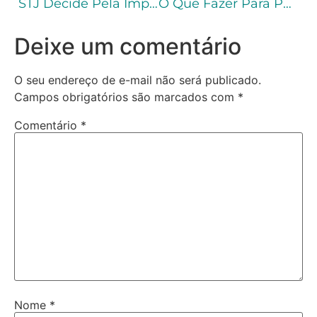
STJ Decide Pela Impossibilidade De Afastamento Da Natureza Equiparada A Hediondo Do Crime De Tráfico De Drogas
O Que Fazer Para Passar No Exame Da Ordem?
Deixe um comentário
O seu endereço de e-mail não será publicado.
Campos obrigatórios são marcados com
*
Comentário
*
Nome
*