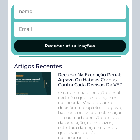
Receber atualizações
Artigos Recentes
Recurso Na Execução Penal:
Agravo Ou Habeas Corpus
Contra Cada Decisão Da VEP
O recurso na execução penal
certo é o que faz a peça ser
conhecida. Veja o quadro
decisório completo — agravo,
habeas corpus ou reclamação
— para cada decisão do juízo
da execução, com prazos,
estrutura da peça e os erros
que levam ao não
conhecimento.