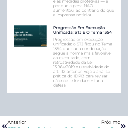
e as medidas protetivas — e
por que a pena NÃO
aumentou, ao contrário do que
a imprensa noticiou.
Progressão Em Execução
Unificada: STJ E O Tema 1354
Progressão em execução
unificada: o STJ fixou no Tema
1354 que cada condenação
segue a norma mais favorável
ao executado, com
retroatividade da Lei
13.964/2019 e ultratividade do
art. 112 anterior. Veja a análise
prática do IDPB para revisar
cálculos e fundamentar a
defesa.
Anterior
Próximo