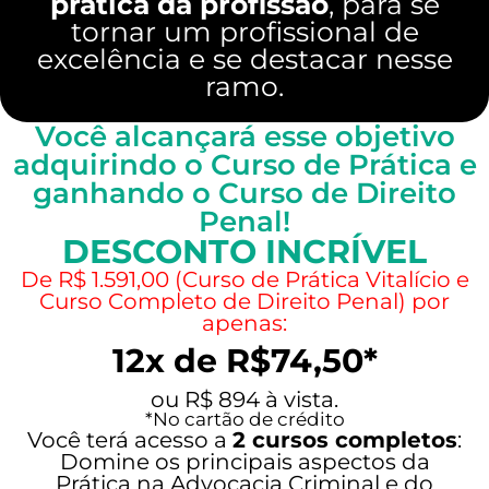
prática da profissão
, para se
tornar um profissional de
excelência e se destacar nesse
ramo.
Você alcançará esse objetivo
adquirindo o Curso de Prática e
ganhando o Curso de Direito
Penal!
DESCONTO INCRÍVEL
De
R$ 1.591,00
(Curso de Prática Vitalício e
Curso Completo de Direito Penal) por
apenas:
12x de R$74,50*
ou R$ 894 à vista.
*No cartão de crédito
Você terá acesso a
2 cursos completos
:
Domine os principais aspectos da
Prática na Advocacia Criminal e do