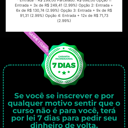
Entrada + 3x de R$ 249,41 (2.99%) Opção 2: Entrada +
6x de R$ 130,74 (2.99%) Opção 3: Entrada + 9x de R$
91,31 (2.99%) Opção 4: Entrada + 12x de R$ 71,73
(2.99%)
GANHE 1 CURSO
Se você se inscrever e por
qualquer motivo sentir que o
curso não é para você, terá
por lei 7 dias para pedir seu
dinheiro de volta.