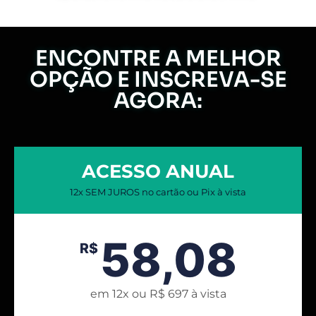
ENCONTRE A MELHOR
OPÇÃO E INSCREVA-SE
AGORA:
ACESSO ANUAL
12x SEM JUROS no cartão ou Pix à vista
58,08
R$
em 12x ou R$ 697 à vista