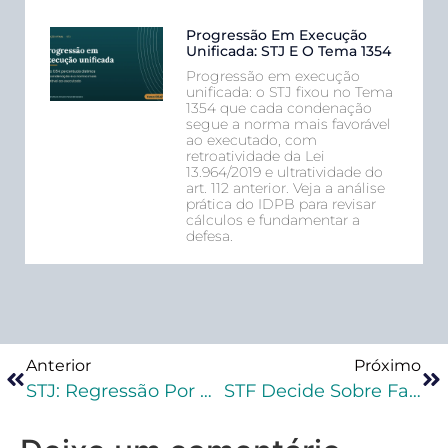
Progressão Em Execução
Unificada: STJ E O Tema 1354
Progressão em execução
unificada: o STJ fixou no Tema
1354 que cada condenação
segue a norma mais favorável
ao executado, com
retroatividade da Lei
13.964/2019 e ultratividade do
art. 112 anterior. Veja a análise
prática do IDPB para revisar
cálculos e fundamentar a
defesa.
Anterior
Próximo
STJ: Regressão Por Violação Do Perímetro De Permanência No Monitoramento Eletrônico Do Apenado
STF Decide Sobre Falta Disciplinar Grave E Regressão De Regime