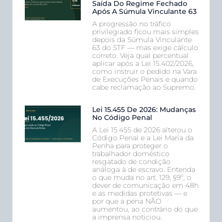
Saída Do Regime Fechado
Após A Súmula Vinculante 63
A progressão no tráfico
privilegiado ficou mais simples
depois da Súmula Vinculante
63 do STF — mas exige cálculo
correto. Veja qual percentual
aplicar após a Lei 15.402/2026,
como instruir o pedido na Vara
de Execuções Penais e quando
cabe reclamação ao Supremo.
Lei 15.455 De 2026: Mudanças
No Código Penal
A Lei 15.455 de 2026 alterou o
Código Penal e a Lei Maria da
Penha para proteger o
trabalhador doméstico
resgatado de condição
análoga à de escravo. Entenda
o que muda no art. 129, §9º, o
dever de comunicação em 48h
e as medidas protetivas — e
por que a pena NÃO
aumentou, ao contrário do que
a imprensa noticiou.