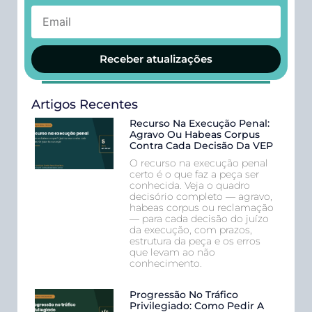
Receber atualizações
Artigos Recentes
Recurso Na Execução Penal:
Agravo Ou Habeas Corpus
Contra Cada Decisão Da VEP
O recurso na execução penal
certo é o que faz a peça ser
conhecida. Veja o quadro
decisório completo — agravo,
habeas corpus ou reclamação
— para cada decisão do juízo
da execução, com prazos,
estrutura da peça e os erros
que levam ao não
conhecimento.
Progressão No Tráfico
Privilegiado: Como Pedir A