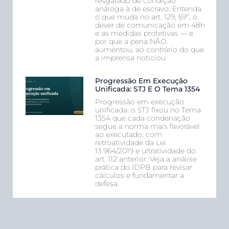
resgatado de condição
análoga à de escravo. Entenda
o que muda no art. 129, §9º, o
dever de comunicação em 48h
e as medidas protetivas — e
por que a pena NÃO
aumentou, ao contrário do que
a imprensa noticiou.
Progressão Em Execução
Unificada: STJ E O Tema 1354
Progressão em execução
unificada: o STJ fixou no Tema
1354 que cada condenação
segue a norma mais favorável
ao executado, com
retroatividade da Lei
13.964/2019 e ultratividade do
art. 112 anterior. Veja a análise
prática do IDPB para revisar
cálculos e fundamentar a
defesa.