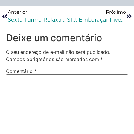
Anterior
Próximo
Sexta Turma Relaxa Prisão De Réu Que Aguarda Julgamento Há Mais De Quatro Anos
STJ: Embaraçar Investigação De Organização Criminosa É Crime Material E Pode Ocorrer No Inquérito Ou Na Ação
Deixe um comentário
O seu endereço de e-mail não será publicado.
Campos obrigatórios são marcados com
*
Comentário
*