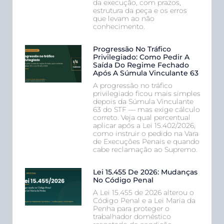
da execução, com prazos,
estrutura da peça e os erros
que levam ao não
conhecimento.
Progressão No Tráfico
Privilegiado: Como Pedir A
Saída Do Regime Fechado
Após A Súmula Vinculante 63
A progressão no tráfico
privilegiado ficou mais simples
depois da Súmula Vinculante
63 do STF — mas exige cálculo
correto. Veja qual percentual
aplicar após a Lei 15.402/2026,
como instruir o pedido na Vara
de Execuções Penais e quando
cabe reclamação ao Supremo.
Lei 15.455 De 2026: Mudanças
No Código Penal
A Lei 15.455 de 2026 alterou o
Código Penal e a Lei Maria da
Penha para proteger o
trabalhador doméstico