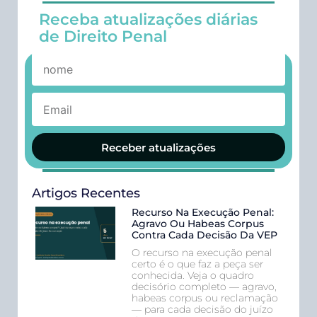
Receba atualizações diárias
de Direito Penal
Receber atualizações
Artigos Recentes
Recurso Na Execução Penal:
Agravo Ou Habeas Corpus
Contra Cada Decisão Da VEP
O recurso na execução penal
certo é o que faz a peça ser
conhecida. Veja o quadro
decisório completo — agravo,
habeas corpus ou reclamação
— para cada decisão do juízo