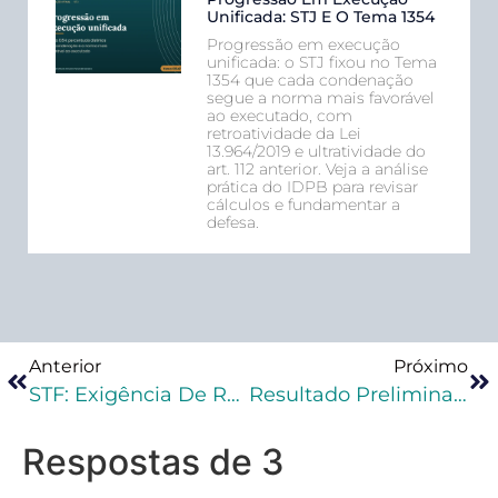
Unificada: STJ E O Tema 1354
Progressão em execução
unificada: o STJ fixou no Tema
1354 que cada condenação
segue a norma mais favorável
ao executado, com
retroatividade da Lei
13.964/2019 e ultratividade do
art. 112 anterior. Veja a análise
prática do IDPB para revisar
cálculos e fundamentar a
defesa.
Anterior
Próximo
STF: Exigência De Representação No Estelionato Não Retroage Para Alcançar Ações Penais Já Instauradas
Resultado Preliminar Na Primeira Fase Do XXXV Exame De Ordem
Respostas de 3