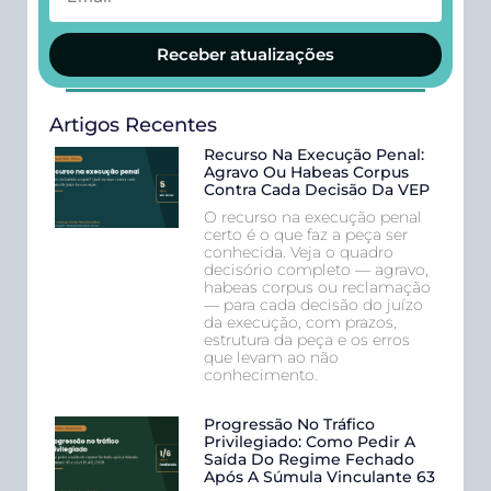
Receber atualizações
Artigos Recentes
Recurso Na Execução Penal:
Agravo Ou Habeas Corpus
Contra Cada Decisão Da VEP
O recurso na execução penal
certo é o que faz a peça ser
conhecida. Veja o quadro
decisório completo — agravo,
habeas corpus ou reclamação
— para cada decisão do juízo
da execução, com prazos,
estrutura da peça e os erros
que levam ao não
conhecimento.
Progressão No Tráfico
Privilegiado: Como Pedir A
Saída Do Regime Fechado
Após A Súmula Vinculante 63