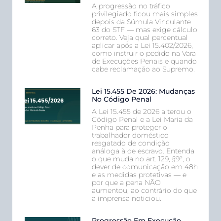
A progressão no tráfico
privilegiado ficou mais simples
depois da Súmula Vinculante
63 do STF — mas exige cálculo
correto. Veja qual percentual
aplicar após a Lei 15.402/2026,
como instruir o pedido na Vara
de Execuções Penais e quando
cabe reclamação ao Supremo.
Lei 15.455 De 2026: Mudanças
No Código Penal
A Lei 15.455 de 2026 alterou o
Código Penal e a Lei Maria da
Penha para proteger o
trabalhador doméstico
resgatado de condição
análoga à de escravo. Entenda
o que muda no art. 129, §9º, o
dever de comunicação em 48h
e as medidas protetivas — e
por que a pena NÃO
aumentou, ao contrário do que
a imprensa noticiou.
Progressão Em Execução