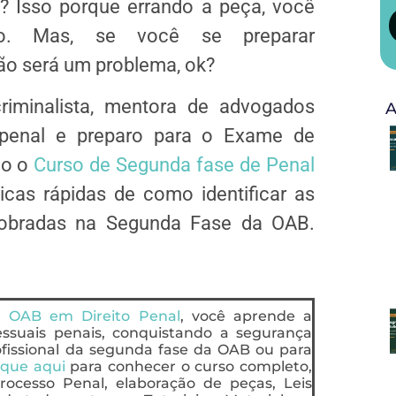
o? Isso porque errando a peça, você
do. Mas, se você se preparar
ão será um problema, ok?
riminalista, mentora de advogados
A
ca penal e preparo para o Exame de
no o
Curso de Segunda fase de Penal
dicas rápidas de como identificar as
cobradas na Segunda Fase da OAB.
a OAB em Direito Penal
, você aprende a
cessuais penais, conquistando a segurança
rofissional da segunda fase da OAB ou para
ique aqui
para conhecer o curso completo,
ocesso Penal, elaboração de peças, Leis