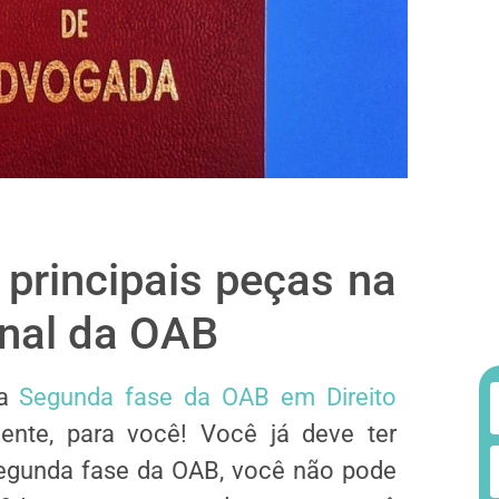
 principais peças na
nal da OAB
 a
Segunda fase da OAB em Direito
mente, para você! Você já deve ter
segunda fase da OAB, você não pode