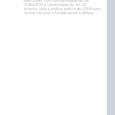
executado, com retroatividade da Lei
13.964/2019 e ultratividade do art. 112
anterior. Veja a análise prática do IDPB para
revisar cálculos e fundamentar a defesa.