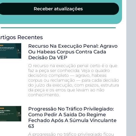
Receber atualizações
rtigos Recentes
Recurso Na Execução Penal: Agravo
Ou Habeas Corpus Contra Cada
Decisão Da VEP
O recurso na execução penal certo é o que
faz a peça ser conhecida. Veja o quadro
decisório completo — agravo, habeas
corpus ou reclamação — para cada decisão
do juízo da execução, com prazos, estrutura
da peça e os erros que levam ao não
conhecimento.
Progressão No Tráfico Privilegiado:
Como Pedir A Saída Do Regime
Fechado Após A Súmula Vinculante
63
A progressão no tráfico privilegiado ficou