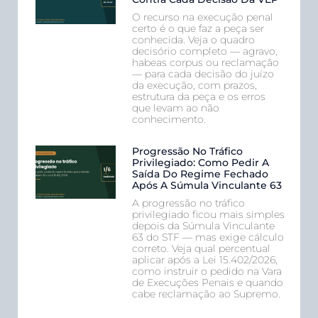
O recurso na execução penal
certo é o que faz a peça ser
conhecida. Veja o quadro
decisório completo — agravo,
habeas corpus ou reclamação
— para cada decisão do juízo
da execução, com prazos,
estrutura da peça e os erros
que levam ao não
conhecimento.
Progressão No Tráfico
Privilegiado: Como Pedir A
Saída Do Regime Fechado
Após A Súmula Vinculante 63
A progressão no tráfico
privilegiado ficou mais simples
depois da Súmula Vinculante
63 do STF — mas exige cálculo
correto. Veja qual percentual
aplicar após a Lei 15.402/2026,
como instruir o pedido na Vara
de Execuções Penais e quando
cabe reclamação ao Supremo.