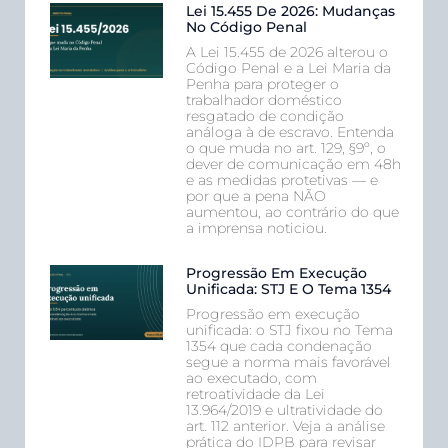
Lei 15.455 De 2026: Mudanças
No Código Penal
A Lei 15.455 de 2026 alterou o
Código Penal e a Lei Maria da
Penha para proteger o
trabalhador doméstico
resgatado de condição
análoga à de escravo. Entenda
o que muda no art. 129, §9º, o
dever de comunicação em 48h
e as medidas protetivas — e
por que a pena NÃO
aumentou, ao contrário do que
a imprensa noticiou.
Progressão Em Execução
Unificada: STJ E O Tema 1354
Progressão em execução
unificada: o STJ fixou no Tema
1354 que cada condenação
segue a norma mais favorável
ao executado, com
retroatividade da Lei
13.964/2019 e ultratividade do
art. 112 anterior. Veja a análise
prática do IDPB para revisar