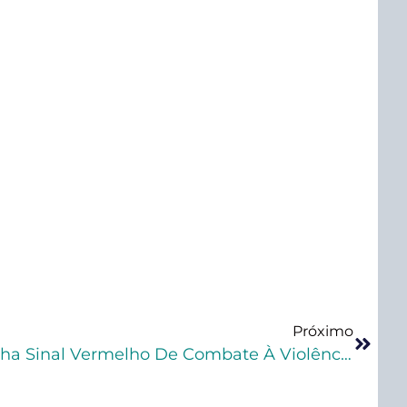
Próximo
STJ Vai Aderir À Campanha Sinal Vermelho De Combate À Violência Contra A Mulher