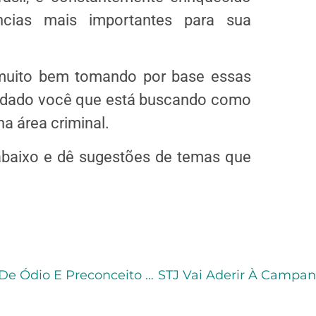
ncias mais importantes para sua
 muito bem tomando por base essas
ajudado você que está buscando como
na área criminal.
abaixo e dê sugestões de temas que
Projeto De Lei Pretende Combater Crimes De Ódio E Preconceito Praticados Contra Crianças E Adolescentes Na Internet