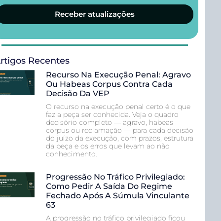
Receber atualizações
rtigos Recentes
Recurso Na Execução Penal: Agravo
Ou Habeas Corpus Contra Cada
Decisão Da VEP
O recurso na execução penal certo é o que
faz a peça ser conhecida. Veja o quadro
decisório completo — agravo, habeas
corpus ou reclamação — para cada decisão
do juízo da execução, com prazos, estrutura
da peça e os erros que levam ao não
conhecimento.
Progressão No Tráfico Privilegiado:
Como Pedir A Saída Do Regime
Fechado Após A Súmula Vinculante
63
A progressão no tráfico privilegiado ficou