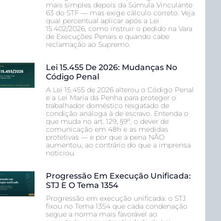
mais simples depois da Súmula Vinculante
63 do STF — mas exige cálculo correto. Veja
qual percentual aplicar após a Lei
15.402/2026, como instruir o pedido na Vara
de Execuções Penais e quando cabe
reclamação ao Supremo.
Lei 15.455 De 2026: Mudanças No
Código Penal
A Lei 15.455 de 2026 alterou o Código Penal
e a Lei Maria da Penha para proteger o
trabalhador doméstico resgatado de
condição análoga à de escravo. Entenda o
que muda no art. 129, §9º, o dever de
comunicação em 48h e as medidas
protetivas — e por que a pena NÃO
aumentou, ao contrário do que a imprensa
noticiou.
Progressão Em Execução Unificada:
STJ E O Tema 1354
Progressão em execução unificada: o STJ
fixou no Tema 1354 que cada condenação
segue a norma mais favorável ao