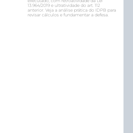
executado, com retroatividade da Lei
13.964/2019 e ultratividade do art. 112
anterior. Veja a análise prática do IDPB para
revisar cálculos e fundamentar a defesa.