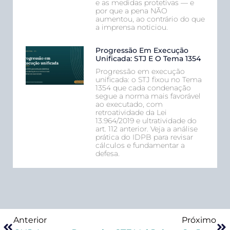
e as medidas protetivas — e
por que a pena NÃO
aumentou, ao contrário do que
a imprensa noticiou.
Progressão Em Execução
Unificada: STJ E O Tema 1354
Progressão em execução
unificada: o STJ fixou no Tema
1354 que cada condenação
segue a norma mais favorável
ao executado, com
retroatividade da Lei
13.964/2019 e ultratividade do
art. 112 anterior. Veja a análise
prática do IDPB para revisar
cálculos e fundamentar a
defesa.
Anterior
Próximo