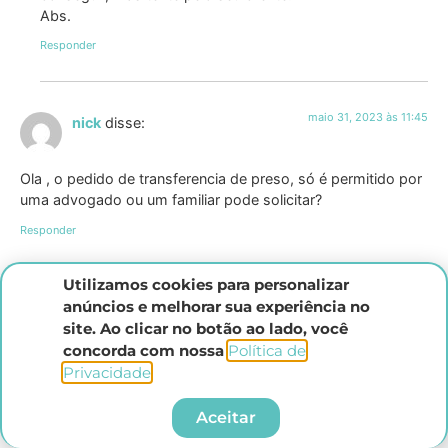
Abs.
Responder
maio 31, 2023 às 11:45
nick
disse:
Ola , o pedido de transferencia de preso, só é permitido por
uma advogado ou um familiar pode solicitar?
Responder
Utilizamos cookies para personalizar
maio 31, 2023 às 11:46
anúncios e melhorar sua experiência no
nick
disse:
site. Ao clicar no botão ao lado, você
concorda com nossa
Política de
O pedido de tranferencia do preso, so é permitido por um
Privacidade
.​
advogado?
Responder
Aceitar