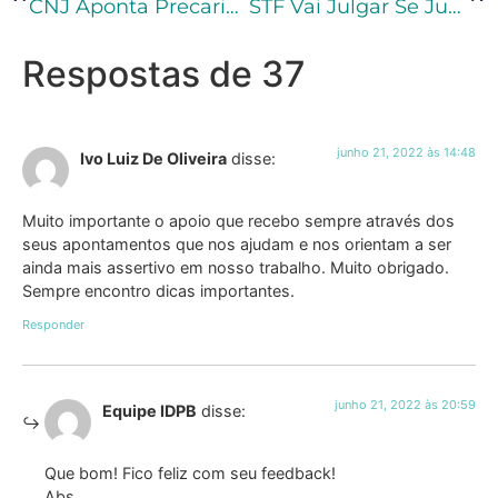
CNJ Aponta Precariedade Dos Conselhos Comunitários De Execução Penal
STF Vai Julgar Se Justiça Militar Pode Decretar Perda De Posto, Patente Ou Graduação Por Qualquer Tipo De Crime
Respostas de 37
junho 21, 2022 às 14:48
Ivo Luiz De Oliveira
disse:
Muito importante o apoio que recebo sempre através dos
seus apontamentos que nos ajudam e nos orientam a ser
ainda mais assertivo em nosso trabalho. Muito obrigado.
Sempre encontro dicas importantes.
Responder
junho 21, 2022 às 20:59
Equipe IDPB
disse:
Que bom! Fico feliz com seu feedback!
Abs.