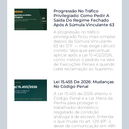
Progressão No Tráfico
Privilegiado: Como Pedir A
Saída Do Regime Fechado
Após A Súmula Vinculante 63
A progressão no tráfico
privilegiado ficou mais simples
depois da Súmula Vinculante
63 do STF — mas exige cálculo
correto. Veja qual percentual
aplicar após a Lei 15.402/2026,
como instruir o pedido na Vara
de Execuções Penais e quando
cabe reclamação ao Supremo.
Lei 15.455 De 2026: Mudanças
No Código Penal
A Lei 15.455 de 2026 alterou o
Código Penal e a Lei Maria da
Penha para proteger o
trabalhador doméstico
resgatado de condição
análoga à de escravo. Entenda
o que muda no art. 129, §9º, o
dever de comunicação em 48h