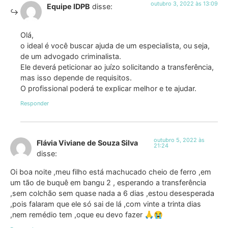
outubro 3, 2022 às 13:09
Equipe IDPB
disse:
Olá,
o ideal é você buscar ajuda de um especialista, ou seja,
de um advogado criminalista.
Ele deverá peticionar ao juízo solicitando a transferência,
mas isso depende de requisitos.
O profissional poderá te explicar melhor e te ajudar.
Responder
outubro 5, 2022 às
Flávia Viviane de Souza Silva
21:24
disse:
Oi boa noite ,meu filho está machucado cheio de ferro ,em
um tão de buquê em bangu 2 , esperando a transferência
,sem colchão sem quase nada a 6 dias ,estou desesperada
,pois falaram que ele só sai de lá ,com vinte a trinta dias
,nem remédio tem ,oque eu devo fazer 🙏😭