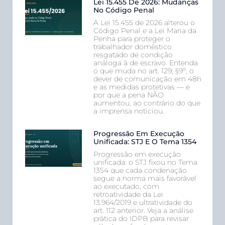
Lei 15.455 De 2026: Mudanças
No Código Penal
A Lei 15.455 de 2026 alterou o
Código Penal e a Lei Maria da
Penha para proteger o
trabalhador doméstico
resgatado de condição
análoga à de escravo. Entenda
o que muda no art. 129, §9º, o
dever de comunicação em 48h
e as medidas protetivas — e
por que a pena NÃO
aumentou, ao contrário do que
a imprensa noticiou.
Progressão Em Execução
Unificada: STJ E O Tema 1354
Progressão em execução
unificada: o STJ fixou no Tema
1354 que cada condenação
segue a norma mais favorável
ao executado, com
retroatividade da Lei
13.964/2019 e ultratividade do
art. 112 anterior. Veja a análise
prática do IDPB para revisar