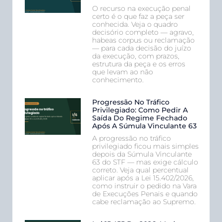
O recurso na execução penal
certo é o que faz a peça ser
conhecida. Veja o quadro
decisório completo — agravo,
habeas corpus ou reclamação
— para cada decisão do juízo
da execução, com prazos,
estrutura da peça e os erros
que levam ao não
conhecimento.
Progressão No Tráfico
Privilegiado: Como Pedir A
Saída Do Regime Fechado
Após A Súmula Vinculante 63
A progressão no tráfico
privilegiado ficou mais simples
depois da Súmula Vinculante
63 do STF — mas exige cálculo
correto. Veja qual percentual
aplicar após a Lei 15.402/2026,
como instruir o pedido na Vara
de Execuções Penais e quando
cabe reclamação ao Supremo.