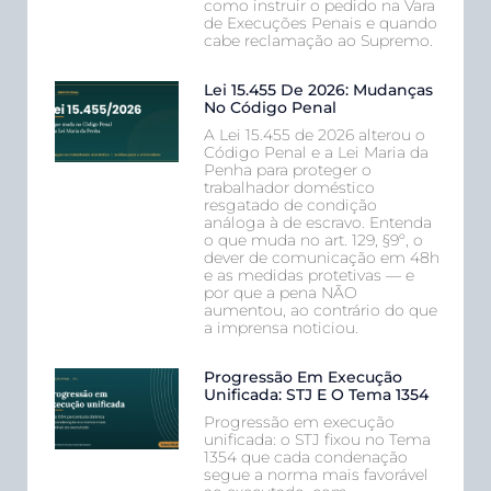
como instruir o pedido na Vara
de Execuções Penais e quando
cabe reclamação ao Supremo.
Lei 15.455 De 2026: Mudanças
No Código Penal
A Lei 15.455 de 2026 alterou o
Código Penal e a Lei Maria da
Penha para proteger o
trabalhador doméstico
resgatado de condição
análoga à de escravo. Entenda
o que muda no art. 129, §9º, o
dever de comunicação em 48h
e as medidas protetivas — e
por que a pena NÃO
aumentou, ao contrário do que
a imprensa noticiou.
Progressão Em Execução
Unificada: STJ E O Tema 1354
Progressão em execução
unificada: o STJ fixou no Tema
1354 que cada condenação
segue a norma mais favorável