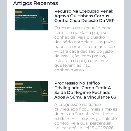
Artigos Recentes
Recurso Na Execução Penal:
Agravo Ou Habeas Corpus
Contra Cada Decisão Da VEP
O recurso na execução penal
certo é o que faz a peça ser
conhecida. Veja o quadro
decisório completo — agravo,
habeas corpus ou reclamação
— para cada decisão do juízo
da execução, com prazos,
estrutura da peça e os erros
que levam ao não
conhecimento.
Progressão No Tráfico
Privilegiado: Como Pedir A
Saída Do Regime Fechado
Após A Súmula Vinculante 63
A progressão no tráfico
privilegiado ficou mais simples
depois da Súmula Vinculante
63 do STF — mas exige cálculo
correto. Veja qual percentual
aplicar após a Lei 15.402/2026,