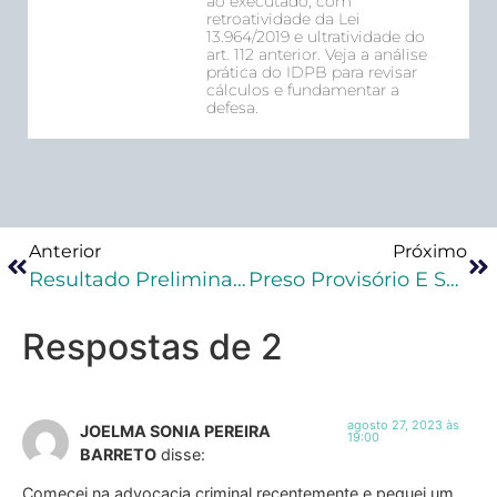
ao executado, com
retroatividade da Lei
13.964/2019 e ultratividade do
art. 112 anterior. Veja a análise
prática do IDPB para revisar
cálculos e fundamentar a
defesa.
Anterior
Próximo
Resultado Preliminar Na Primeira Fase Do XXXV Exame De Ordem
Preso Provisório E Saída Temporária
Respostas de 2
agosto 27, 2023 às
JOELMA SONIA PEREIRA
19:00
BARRETO
disse:
Comecei na advocacia criminal recentemente e peguei um