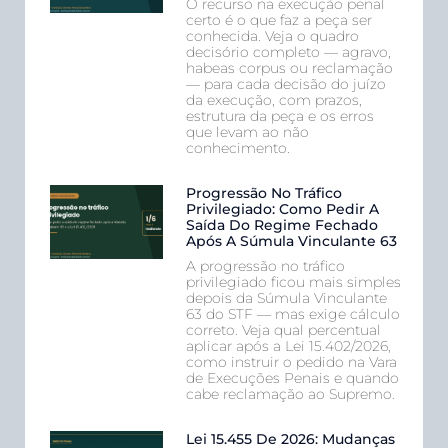
O recurso na execução penal
certo é o que faz a peça ser
conhecida. Veja o quadro
decisório completo — agravo,
habeas corpus ou reclamação
— para cada decisão do juízo
da execução, com prazos,
estrutura da peça e os erros
que levam ao não
conhecimento.
Progressão No Tráfico
Privilegiado: Como Pedir A
Saída Do Regime Fechado
Após A Súmula Vinculante 63
A progressão no tráfico
privilegiado ficou mais simples
depois da Súmula Vinculante
63 do STF — mas exige cálculo
correto. Veja qual percentual
aplicar após a Lei 15.402/2026,
como instruir o pedido na Vara
de Execuções Penais e quando
cabe reclamação ao Supremo.
Lei 15.455 De 2026: Mudanças