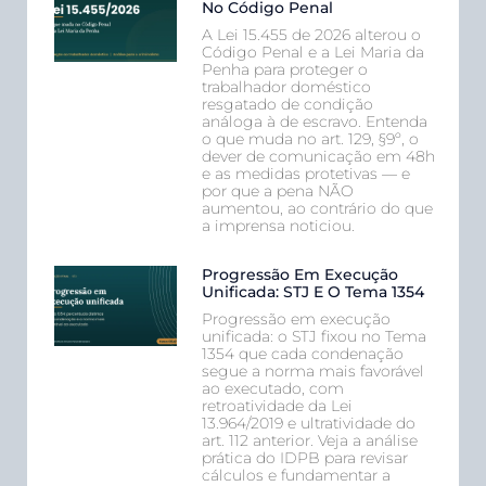
No Código Penal
A Lei 15.455 de 2026 alterou o
Código Penal e a Lei Maria da
Penha para proteger o
trabalhador doméstico
resgatado de condição
análoga à de escravo. Entenda
o que muda no art. 129, §9º, o
dever de comunicação em 48h
e as medidas protetivas — e
por que a pena NÃO
aumentou, ao contrário do que
a imprensa noticiou.
Progressão Em Execução
Unificada: STJ E O Tema 1354
Progressão em execução
unificada: o STJ fixou no Tema
1354 que cada condenação
segue a norma mais favorável
ao executado, com
retroatividade da Lei
13.964/2019 e ultratividade do
art. 112 anterior. Veja a análise
prática do IDPB para revisar
cálculos e fundamentar a