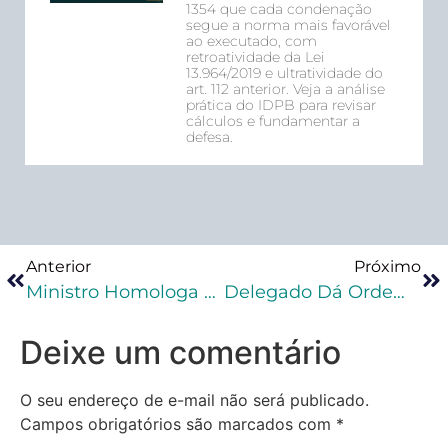
1354 que cada condenação
segue a norma mais favorável
ao executado, com
retroatividade da Lei
13.964/2019 e ultratividade do
art. 112 anterior. Veja a análise
prática do IDPB para revisar
cálculos e fundamentar a
defesa.
Anterior
Próximo
Ministro Homologa Remição De 62 Dias Da Pena Do Senador Acir Gurgacz
Delegado Dá Ordem De Prisão A Advogado Que Orientou Clientes A Ficarem Caladas
Deixe um comentário
O seu endereço de e-mail não será publicado.
Campos obrigatórios são marcados com
*