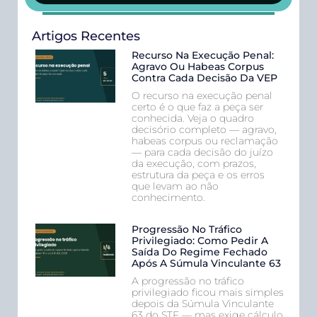
Artigos Recentes
Recurso Na Execução Penal:
Agravo Ou Habeas Corpus
Contra Cada Decisão Da VEP
O recurso na execução penal
certo é o que faz a peça ser
conhecida. Veja o quadro
decisório completo — agravo,
habeas corpus ou reclamação
— para cada decisão do juízo
da execução, com prazos,
estrutura da peça e os erros
que levam ao não
conhecimento.
Progressão No Tráfico
Privilegiado: Como Pedir A
Saída Do Regime Fechado
Após A Súmula Vinculante 63
A progressão no tráfico
privilegiado ficou mais simples
depois da Súmula Vinculante
63 do STF — mas exige cálculo