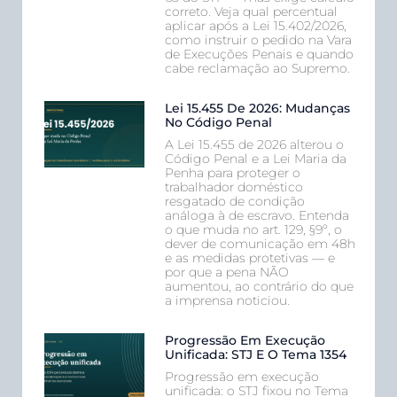
correto. Veja qual percentual
aplicar após a Lei 15.402/2026,
como instruir o pedido na Vara
de Execuções Penais e quando
cabe reclamação ao Supremo.
Lei 15.455 De 2026: Mudanças
No Código Penal
A Lei 15.455 de 2026 alterou o
Código Penal e a Lei Maria da
Penha para proteger o
trabalhador doméstico
resgatado de condição
análoga à de escravo. Entenda
o que muda no art. 129, §9º, o
dever de comunicação em 48h
e as medidas protetivas — e
por que a pena NÃO
aumentou, ao contrário do que
a imprensa noticiou.
Progressão Em Execução
Unificada: STJ E O Tema 1354
Progressão em execução
unificada: o STJ fixou no Tema