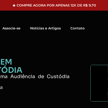
🔥 COMPRE AGORA POR APENAS 12X DE R$ 9,70
Associe-se
Notícias e Artigos
Contato
 EM
TÓDIA
 uma Audiência de Custódia
ta