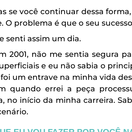
as se você continuar dessa form
. O problema é que o seu sucesso
 senti assim um dia.
m 2001, não me sentia segura pa
erficiais e eu não sabia o princip
o foi um entrave na minha vida de
ém quando errei a peça process
, no início da minha carreira. Sab
cenário.
QUE EU VOU FAZER POR VOCÊ N