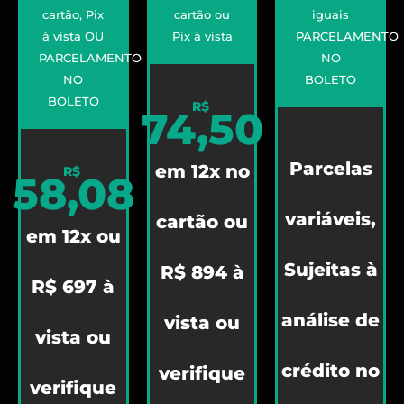
cartão, Pix
cartão ou
iguais
à vista OU
Pix à vista
PARCELAMENTO
PARCELAMENTO
NO
NO
BOLETO
BOLETO
R$
74,50
Parcelas
em 12x no
R$
58,08
variáveis,
cartão ou
em 12x ou
Sujeitas à
R$ 894 à
R$ 697 à
análise de
vista ou
vista ou
crédito no
verifique
verifique