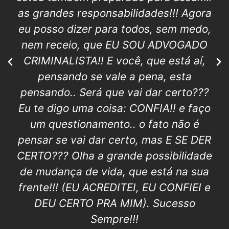
conosco. Que já foi aluno de Cris, seja
em preparatório para o exame da
ordem ou qualquer outro curso, tem o
presente de ter uma professora de
excelência! Hoje o maior diferencial,
além dos citados, é a segurança no
inicio da atuação profissional com este
curso. Abraços e muito obrigada
professora Cris!
CRISTY ELLEN VANESSA DO NASCIMENTO
FERREIRA
Advogada