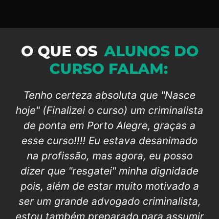
O QUE OS
ALUNOS DO
CURSO FALAM:
Inicialmente o que mais me encantou,
são as possibilidades que a plataforma
proporcional quanto ao pagamento,
principalmente para quem está
iniciando a carreira e se encontra
endividado. O segundo ponto é ter a
digníssima professora Dupret,
lecionando, transmitindo e
compartilhando seu conhecimento