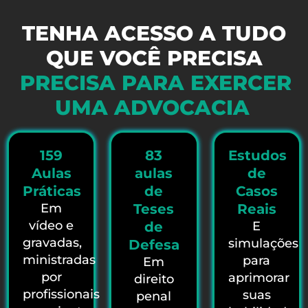
TENHA ACESSO A TUDO
QUE VOCÊ PRECISA
PRECISA PARA EXERCER
UMA ADVOCACIA
159
83
Estudos
Aulas
aulas
de
Práticas
de
Casos
Em
Teses
Reais
vídeo e
de
E
gravadas,
simulações
Defesa
ministradas
para
Em
por
aprimorar
direito
profissionais
suas
penal