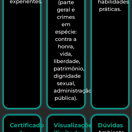
experientes.
habilidades
(parte
práticas.
geral e
crimes
em
espécie:
contra a
honra,
vida,
liberdade,
patrimônio,
dignidade
sexual,
administração
pública).
Certificado
Visualizações
Dúvidas