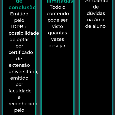
de
ilimitadas
Ambiente
de
conclusão
Todo o
dúvidas
conteúdo
Emitido
na área
pode ser
pelo
de aluno.
visto
IDPB e
quantas
possibilidade
vezes
de optar
desejar.
por
certificado
de
extensão
universitária,
emitido
por
faculdade
e
reconhecido
pelo