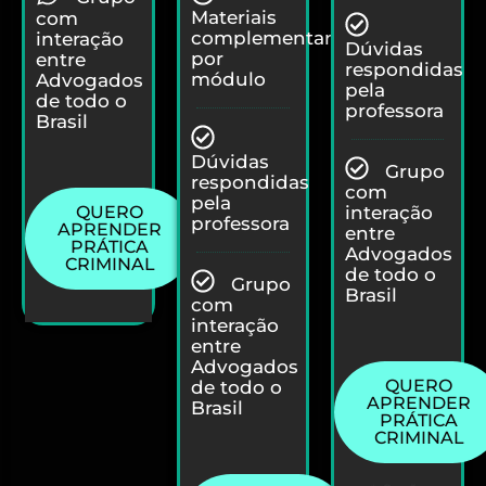
Materiais
com
complementares
interação
Dúvidas
por
entre
respondidas
módulo
Advogados
pela
de todo o
professora
Brasil
Dúvidas
Grupo
respondidas
com
pela
QUERO
interação
professora
APRENDER
entre
PRÁTICA
Advogados
CRIMINAL
de todo o
Grupo
Brasil
com
interação
entre
Advogados
QUERO
de todo o
APRENDER
Brasil
PRÁTICA
CRIMINAL