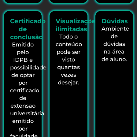
Certificado
Visualizações
Dúvidas
de
ilimitadas
Ambiente
de
conclusão
Todo o
dúvidas
conteúdo
Emitido
na área
pode ser
pelo
de aluno.
visto
IDPB e
quantas
possibilidade
vezes
de optar
desejar.
por
certificado
de
extensão
universitária,
emitido
por
faculdade