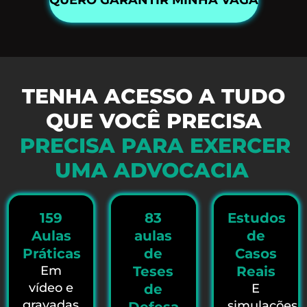
QUERO GARANTIR MINHA VAGA
TENHA ACESSO A TUDO
QUE VOCÊ PRECISA
PRECISA PARA EXERCER
UMA ADVOCACIA
159
83
Estudos
Aulas
aulas
de
Práticas
de
Casos
Em
Teses
Reais
vídeo e
de
E
gravadas,
simulações