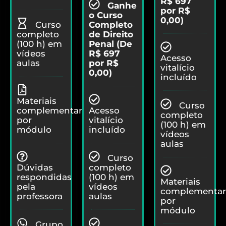
R$ 697
Ganhe
por R$
o Curso
0,00)​
Completo
Curso
de Direito
completo
Penal (De
(100 h) em
R$ 697
vídeos
Acesso
por R$
aulas
vitalício
0,00)
incluído
Materiais
Curso
Acesso
complementares
completo
vitalício
por
(100 h) em
incluído
módulo
vídeos
aulas
Curso
completo
Dúvidas
(100 h) em
respondidas
Materiais
vídeos
pela
complementar
aulas
professora
por
módulo
Grupo