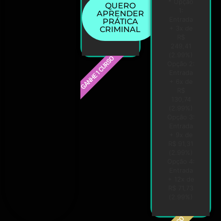
* Opção
QUERO
1:
APRENDER
Entrada
PRÁTICA
+ 3x de
CRIMINAL
R$
249,41
(2.99%)
GANHE 1 CURSO
Opção 2:
Entrada
+ 6x de
R$
130,74
(2.99%)
Opção 3:
Entrada
+ 9x de
R$ 91,31
(2.99%)
Opção 4:
Entrada
+ 12x de
R$ 71,73
(2.99%)