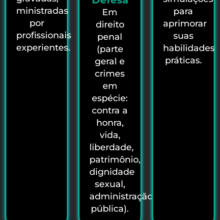
Defesa
ministradas
para
Em
por
aprimorar
direito
profissionais
suas
penal
experientes.
habilidades
(parte
práticas.
geral e
crimes
em
espécie:
contra a
honra,
vida,
liberdade,
patrimônio,
dignidade
sexual,
administração
pública).