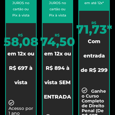
JUROS no
JUROS no
em até 12x*
cartão ou
cartão ou
Pix à vista
Pix à vista
R$
71,73*
R$
R$
58,08
74,50
Com
em 12x ou
em 12x ou
entrada
R$ 697 à
R$ 894 à
de R$ 299
vista
vista SEM
Ganhe
o Curso
ENTRADA
Completo
de Direito
Acesso por
Penal (De
1 ano