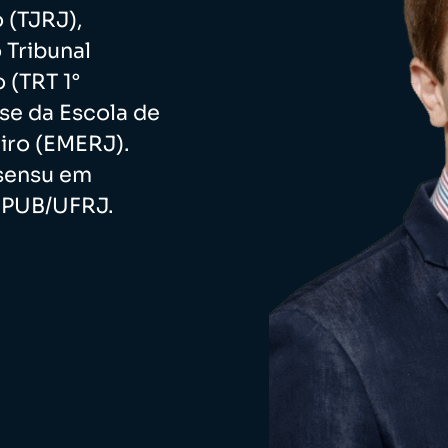
 (TJRJ),
 Tribunal
 (TRT 1°
nse da Escola de
iro (EMERJ).
sensu em
 IPUB/UFRJ.