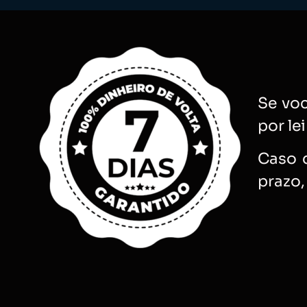
Se voc
por le
Caso d
prazo,