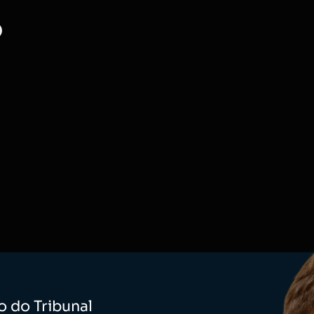
O
o do Tribunal