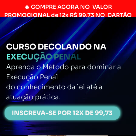
🔥 COMPRE AGORA NO VALOR
PROMOCIONAL de 12x R$ 99,73 NO CARTÃO
CURSO DECOLANDO NA
EXECUÇÃO PENAL
Aprenda o Método para dominar a
Execução
Penal
do conhecimento
da lei até a
atuação prática.
INSCREVA-SE POR 12X DE 99,73