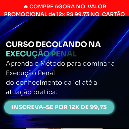
🔥 COMPRE AGORA NO VALOR
PROMOCIONAL de 12x R$ 99,73 NO CARTÃO
CURSO DECOLANDO NA
EXECUÇÃO PENAL
Aprenda o Método para dominar a
Execução
Penal
do conhecimento
da lei até a
atuação prática.
INSCREVA-SE POR 12X DE 99,73