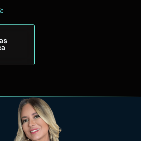
:
mas
ca