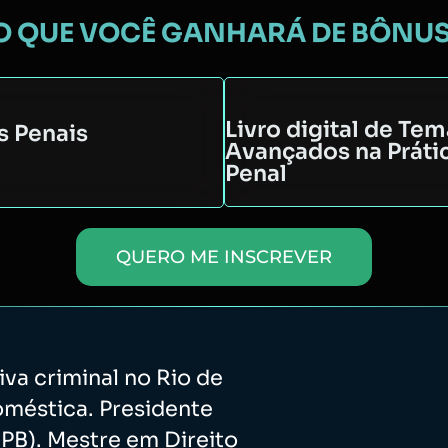
O QUE VOCÊ GANHARÁ DE BÔNUS
Livro digital de Te
s Penais
Avançados na Práti
Penal
QUERO ME INSCREVER
va criminal no Rio de
méstica. Presidente
IDPB). Mestre em Direito