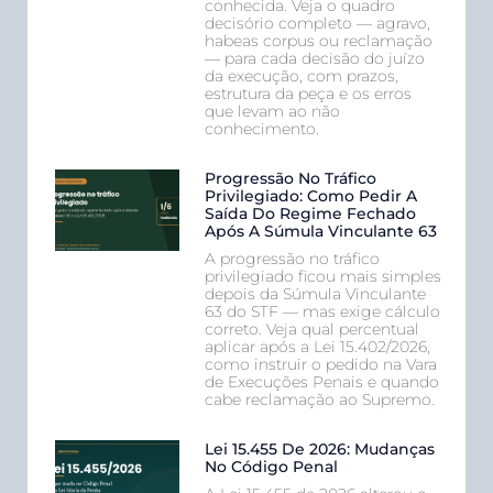
conhecida. Veja o quadro
decisório completo — agravo,
habeas corpus ou reclamação
— para cada decisão do juízo
da execução, com prazos,
estrutura da peça e os erros
que levam ao não
conhecimento.
Progressão No Tráfico
Privilegiado: Como Pedir A
Saída Do Regime Fechado
Após A Súmula Vinculante 63
A progressão no tráfico
privilegiado ficou mais simples
depois da Súmula Vinculante
63 do STF — mas exige cálculo
correto. Veja qual percentual
aplicar após a Lei 15.402/2026,
como instruir o pedido na Vara
de Execuções Penais e quando
cabe reclamação ao Supremo.
Lei 15.455 De 2026: Mudanças
No Código Penal