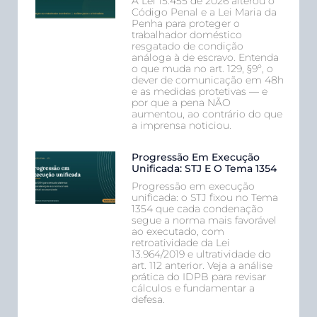
A Lei 15.455 de 2026 alterou o
Código Penal e a Lei Maria da
Penha para proteger o
trabalhador doméstico
resgatado de condição
análoga à de escravo. Entenda
o que muda no art. 129, §9º, o
dever de comunicação em 48h
e as medidas protetivas — e
por que a pena NÃO
aumentou, ao contrário do que
a imprensa noticiou.
Progressão Em Execução
Unificada: STJ E O Tema 1354
Progressão em execução
unificada: o STJ fixou no Tema
1354 que cada condenação
segue a norma mais favorável
ao executado, com
retroatividade da Lei
13.964/2019 e ultratividade do
art. 112 anterior. Veja a análise
prática do IDPB para revisar
cálculos e fundamentar a
defesa.