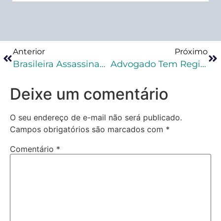
Anterior
Próximo
Brasileira Assassinada Na Nicarágua: Acusado Confesso Recebe Anistia. Como Advogar Nesses Casos?
Advogado Tem Registro Suspenso Pela OAB-DF Após Agressão A Mulher (veja O Vídeo)
Deixe um comentário
O seu endereço de e-mail não será publicado.
Campos obrigatórios são marcados com
*
Comentário
*