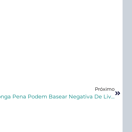
Próximo
Gravidade Do Delito E Longa Pena Podem Basear Negativa De Livramento Condicional?