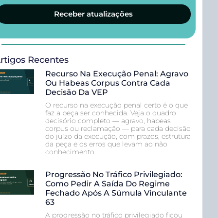
Receber atualizações
rtigos Recentes
Recurso Na Execução Penal: Agravo
Ou Habeas Corpus Contra Cada
Decisão Da VEP
O recurso na execução penal certo é o que
faz a peça ser conhecida. Veja o quadro
decisório completo — agravo, habeas
corpus ou reclamação — para cada decisão
do juízo da execução, com prazos, estrutura
da peça e os erros que levam ao não
conhecimento.
Progressão No Tráfico Privilegiado:
Como Pedir A Saída Do Regime
Fechado Após A Súmula Vinculante
63
A progressão no tráfico privilegiado ficou