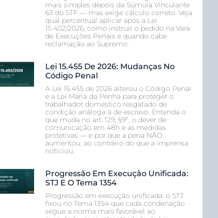
mais simples depois da Súmula Vinculante
63 do STF — mas exige cálculo correto. Veja
qual percentual aplicar após a Lei
15.402/2026, como instruir o pedido na Vara
de Execuções Penais e quando cabe
reclamação ao Supremo.
Lei 15.455 De 2026: Mudanças No
Código Penal
A Lei 15.455 de 2026 alterou o Código Penal
e a Lei Maria da Penha para proteger o
trabalhador doméstico resgatado de
condição análoga à de escravo. Entenda o
que muda no art. 129, §9º, o dever de
comunicação em 48h e as medidas
protetivas — e por que a pena NÃO
aumentou, ao contrário do que a imprensa
noticiou.
Progressão Em Execução Unificada:
STJ E O Tema 1354
Progressão em execução unificada: o STJ
fixou no Tema 1354 que cada condenação
segue a norma mais favorável ao