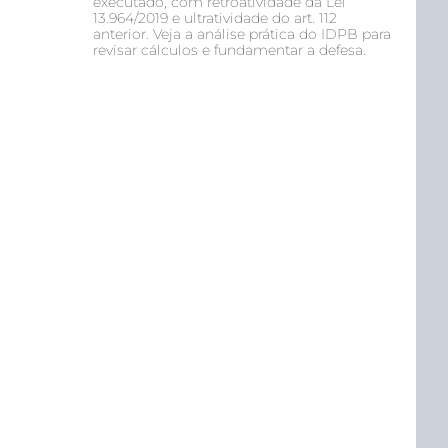
executado, com retroatividade da Lei
13.964/2019 e ultratividade do art. 112
anterior. Veja a análise prática do IDPB para
revisar cálculos e fundamentar a defesa.