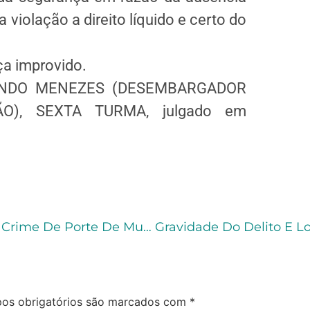
a violação a direito líquido e certo do
a improvido.
 OLINDO MENEZES (DESEMBARGADOR
), SEXTA TURMA, julgado em
Aplica-Se O Princípio Da Insignificância No Crime De Porte De Munição De Uso Permitido?
os obrigatórios são marcados com
*