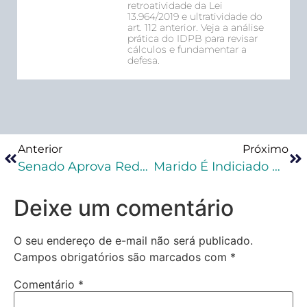
retroatividade da Lei
13.964/2019 e ultratividade do
art. 112 anterior. Veja a análise
prática do IDPB para revisar
cálculos e fundamentar a
defesa.
Anterior
Próximo
Senado Aprova Redução De Pena De Preso Que Frequentar Curso Para Reintegração
Marido É Indiciado Por Causar A Morte Da Esposa Com Cerveja Envenenada
Deixe um comentário
O seu endereço de e-mail não será publicado.
Campos obrigatórios são marcados com
*
Comentário
*