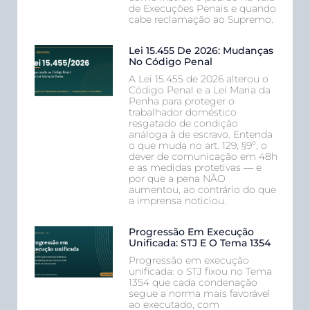
de Execuções Penais e quando
cabe reclamação ao Supremo.
Lei 15.455 De 2026: Mudanças
No Código Penal
A Lei 15.455 de 2026 alterou o
Código Penal e a Lei Maria da
Penha para proteger o
trabalhador doméstico
resgatado de condição
análoga à de escravo. Entenda
o que muda no art. 129, §9º, o
dever de comunicação em 48h
e as medidas protetivas — e
por que a pena NÃO
aumentou, ao contrário do que
a imprensa noticiou.
Progressão Em Execução
Unificada: STJ E O Tema 1354
Progressão em execução
unificada: o STJ fixou no Tema
1354 que cada condenação
segue a norma mais favorável
ao executado, com