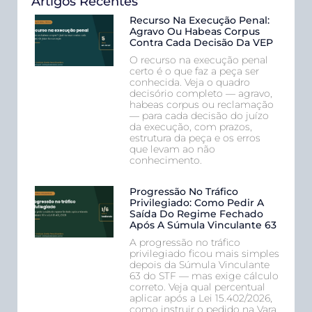
Artigos Recentes
Recurso Na Execução Penal:
Agravo Ou Habeas Corpus
Contra Cada Decisão Da VEP
O recurso na execução penal
certo é o que faz a peça ser
conhecida. Veja o quadro
decisório completo — agravo,
habeas corpus ou reclamação
— para cada decisão do juízo
da execução, com prazos,
estrutura da peça e os erros
que levam ao não
conhecimento.
Progressão No Tráfico
Privilegiado: Como Pedir A
Saída Do Regime Fechado
Após A Súmula Vinculante 63
A progressão no tráfico
privilegiado ficou mais simples
depois da Súmula Vinculante
63 do STF — mas exige cálculo
correto. Veja qual percentual
aplicar após a Lei 15.402/2026,
como instruir o pedido na Vara