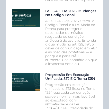
cabe reclamação ao Supremo.
Lei 15.455 De 2026: Mudanças
No Código Penal
A Lei 15.455 de 2026 alterou o
Código Penal e a Lei Maria da
Penha para proteger o
trabalhador doméstico
resgatado de condição
análoga à de escravo. Entenda
o que muda no art. 129, §9º, o
dever de comunicação em 48h
e as medidas protetivas — e
por que a pena NÃO
aumentou, ao contrário do que
a imprensa noticiou.
Progressão Em Execução
Unificada: STJ E O Tema 1354
Progressão em execução
unificada: o STJ fixou no Tema
1354 que cada condenação
segue a norma mais favorável
ao executado, com
retroatividade da Lei
13.964/2019 e ultratividade do