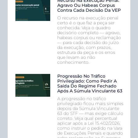
Recurso Na Execução Penal:
Agravo Ou Habeas Corpus
Contra Cada Decisão Da VEP
O recurso na execução penal
certo é o que faz a peça ser
conhecida. Veja o quadro
decisório completo — agravo,
habeas corpus ou reclamação
— para cada decisão do juízo
da execução, com prazos,
estrutura da peça e os erros
que levam ao não
conhecimento.
Progressão No Tráfico
Privilegiado: Como Pedir A
Saída Do Regime Fechado
Após A Súmula Vinculante 63
A progressão no tráfico
privilegiado ficou mais simples
depois da Súmula Vinculante
63 do STF — mas exige cálculo
correto. Veja qual percentual
aplicar após a Lei 15.402/2026,
como instruir o pedido na Vara
de Execuções Penais e quando