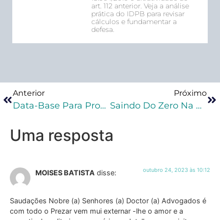
art. 112 anterior. Veja a análise
prática do IDPB para revisar
cálculos e fundamentar a
defesa.
Anterior
Próximo
Data-Base Para Progressão Ao Regime Aberto
Saindo Do Zero Na Execução Penal – Página De Confirmação Facebook
Uma resposta
outubro 24, 2023 às 10:12
MOISES BATISTA
disse:
Saudações Nobre (a) Senhores (a) Doctor (a) Advogados é
com todo o Prezar vem mui externar -lhe o amor e a