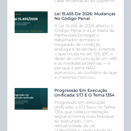
cabe reclamação ao Supremo.
Lei 15.455 De 2026: Mudanças
No Código Penal
A Lei 15.455 de 2026 alterou o
Código Penal e a Lei Maria da
Penha para proteger o
trabalhador doméstico
resgatado de condição
análoga à de escravo. Entenda
o que muda no art. 129, §9º, o
dever de comunicação em 48h
e as medidas protetivas — e
por que a pena NÃO
aumentou, ao contrário do que
a imprensa noticiou.
Progressão Em Execução
Unificada: STJ E O Tema 1354
Progressão em execução
unificada: o STJ fixou no Tema
1354 que cada condenação
segue a norma mais favorável
ao executado, com
retroatividade da Lei
13.964/2019 e ultratividade do