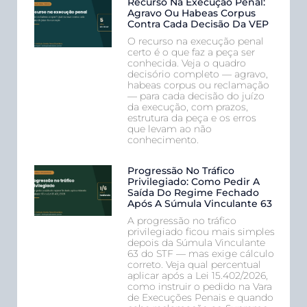
Recurso Na Execução Penal:
Agravo Ou Habeas Corpus
Contra Cada Decisão Da VEP
O recurso na execução penal
certo é o que faz a peça ser
conhecida. Veja o quadro
decisório completo — agravo,
habeas corpus ou reclamação
— para cada decisão do juízo
da execução, com prazos,
estrutura da peça e os erros
que levam ao não
conhecimento.
Progressão No Tráfico
Privilegiado: Como Pedir A
Saída Do Regime Fechado
Após A Súmula Vinculante 63
A progressão no tráfico
privilegiado ficou mais simples
depois da Súmula Vinculante
63 do STF — mas exige cálculo
correto. Veja qual percentual
aplicar após a Lei 15.402/2026,
como instruir o pedido na Vara
de Execuções Penais e quando