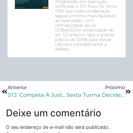
Progressão em execução
unificada: o STJ fixou no Tema
1354 que cada condenação
segue a norma mais favorável
ao executado, com
retroatividade da Lei
13.964/2019 e ultratividade do
art. 112 anterior. Veja a análise
prática do IDPB para revisar
cálculos e fundamentar a
defesa.
Anterior
Próximo
STJ: Compete À Justiça Estadual Julgar Tráfico Interestadual Com Uso De Aeronave Se A Droga É Apreendida Em Solo
Sexta Turma Decide Que Condição De Policial Justifica Aumento Da Pena-Base No Crime De Extorsão
Deixe um comentário
O seu endereço de e-mail não será publicado.