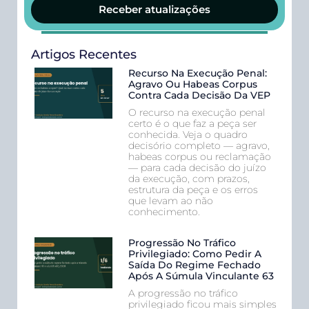
Receber atualizações
Artigos Recentes
Recurso Na Execução Penal:
Agravo Ou Habeas Corpus
Contra Cada Decisão Da VEP
O recurso na execução penal
certo é o que faz a peça ser
conhecida. Veja o quadro
decisório completo — agravo,
habeas corpus ou reclamação
— para cada decisão do juízo
da execução, com prazos,
estrutura da peça e os erros
que levam ao não
conhecimento.
Progressão No Tráfico
Privilegiado: Como Pedir A
Saída Do Regime Fechado
Após A Súmula Vinculante 63
A progressão no tráfico
privilegiado ficou mais simples