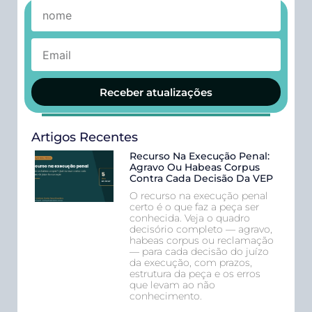
Receber atualizações
Artigos Recentes
Recurso Na Execução Penal:
Agravo Ou Habeas Corpus
Contra Cada Decisão Da VEP
O recurso na execução penal
certo é o que faz a peça ser
conhecida. Veja o quadro
decisório completo — agravo,
habeas corpus ou reclamação
— para cada decisão do juízo
da execução, com prazos,
estrutura da peça e os erros
que levam ao não
conhecimento.