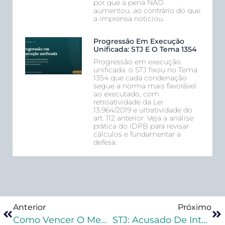
por que a pena NÃO
aumentou, ao contrário do que
a imprensa noticiou.
Progressão Em Execução
Unificada: STJ E O Tema 1354
Progressão em execução
unificada: o STJ fixou no Tema
1354 que cada condenação
segue a norma mais favorável
ao executado, com
retroatividade da Lei
13.964/2019 e ultratividade do
art. 112 anterior. Veja a análise
prática do IDPB para revisar
cálculos e fundamentar a
defesa.
Anterior
Próximo
Como Vencer O Medo De Começar Na Advocacia Criminal
STJ: Acusado De Integrar Organização Atuante No Tráfico Interestadual De Armas E Drogas Continuará Preso