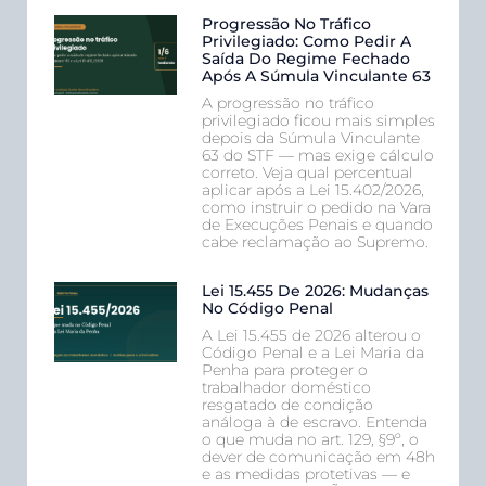
Progressão No Tráfico
Privilegiado: Como Pedir A
Saída Do Regime Fechado
Após A Súmula Vinculante 63
A progressão no tráfico
privilegiado ficou mais simples
depois da Súmula Vinculante
63 do STF — mas exige cálculo
correto. Veja qual percentual
aplicar após a Lei 15.402/2026,
como instruir o pedido na Vara
de Execuções Penais e quando
cabe reclamação ao Supremo.
Lei 15.455 De 2026: Mudanças
No Código Penal
A Lei 15.455 de 2026 alterou o
Código Penal e a Lei Maria da
Penha para proteger o
trabalhador doméstico
resgatado de condição
análoga à de escravo. Entenda
o que muda no art. 129, §9º, o
dever de comunicação em 48h
e as medidas protetivas — e